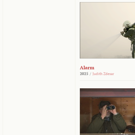
Alarm
2025
/
Judith Zdesar