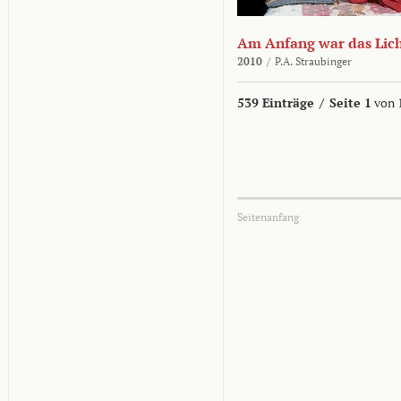
Am Anfang war das Lic
2010
/
P.A. Straubinger
539 Einträge
/
Seite 1
von 
Seitenanfang