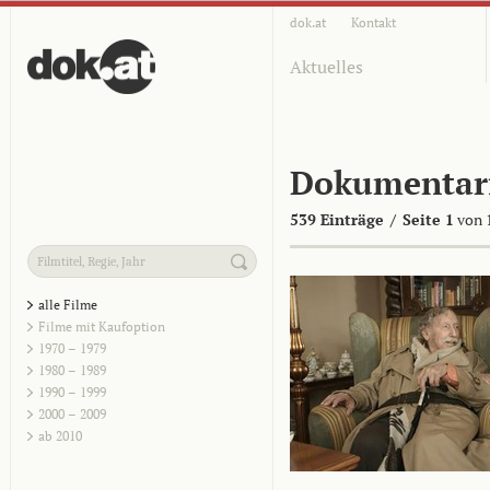
dok.at
Kontakt
Aktuelles
Dokumentar
539 Einträge
/
Seite 1
von 
alle Filme
Filme mit Kaufoption
1970 – 1979
1980 – 1989
1990 – 1999
2000 – 2009
ab 2010