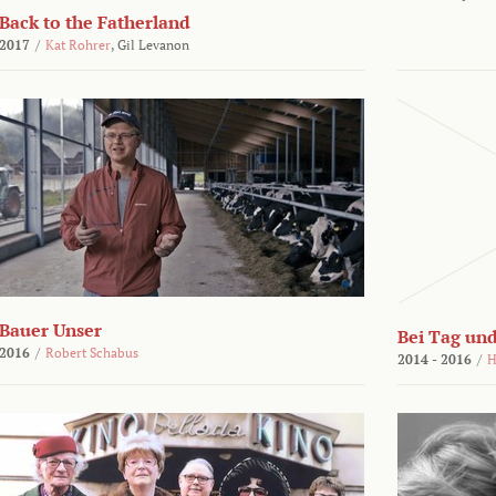
Back to the Fatherland
2017
/
Kat Rohrer
,
Gil Levanon
Bauer Unser
Bei Tag und
2016
/
Robert Schabus
2014 - 2016
/
H