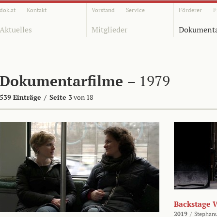
dok.at
Kontakt
Vorstand
Service
Förderer
F
Aktuelles
Mitglieder
Dokumenta
Dokumentarfilme
– 1979
539 Einträge
/
Seite 3
von 18
Backstage 
2019
/
Stephan