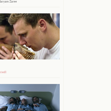
aryam Zaree
riedl