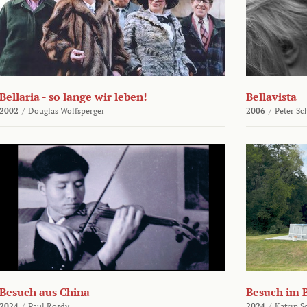
Bellaria - so lange wir leben!
Bellavista
2002
/
Douglas Wolfsperger
2006
/
Peter Sc
Besuch aus China
Besuch im 
2024
/
Paul Rosdy
2024
/
Katrin S