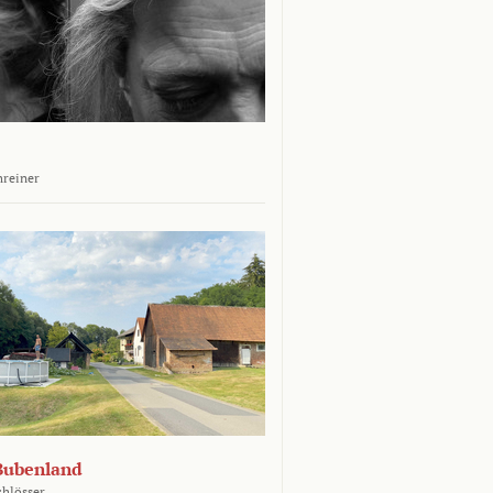
hreiner
Bubenland
chlösser