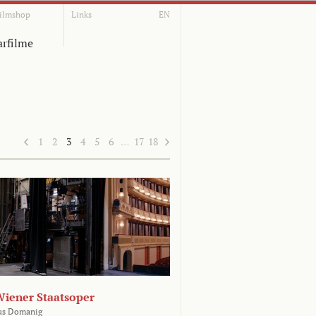
ilmshop
Links
EN
rfilme
1
2
3
4
5
6
…
17
18
Wiener Staatsoper
us Domanig