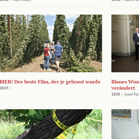
BIER! Der beste Film, der je gebraut wurde
Blaues Wund
verändert
2019
/
2020
/
Josef Pa