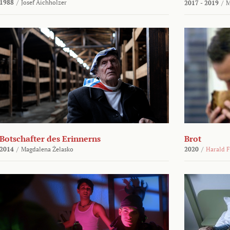
1988
/
Josef Aichholzer
2017 - 2019
/
M
Botschafter des Erinnerns
Brot
2014
/
Magdalena Żelasko
2020
/
Harald F