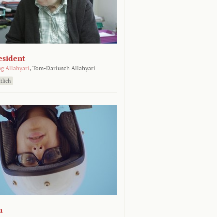
esident
g Allahyari
,
Tom-Dariusch Allahyari
tlich
n