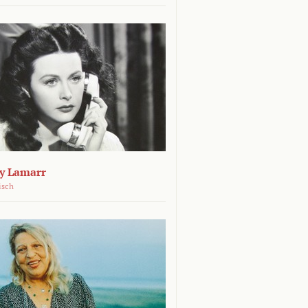
dy Lamarr
isch