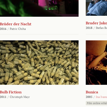
Bruder Jako
Brüder der Nacht
2018
/
Stefan 
2016
/
Patric Chiha
Bulb Fiction
Bunica
2011
/
Christoph Mayr
2005
/
Ina Ivan
Film online erhäl