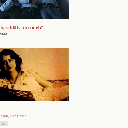
b, schläfst du noch?
Bohun
ceanu
,
Elke Groen
tlich