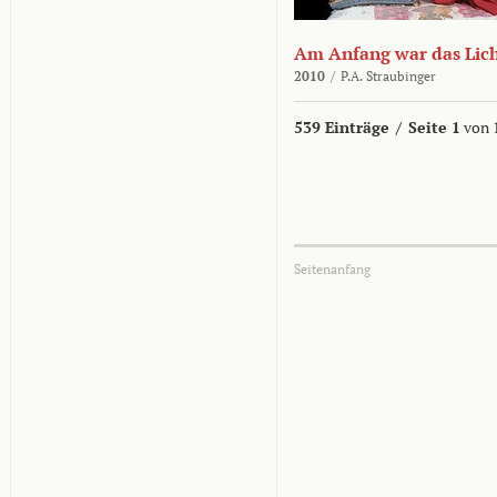
Am Anfang war das Lic
2010
/
P.A. Straubinger
539 Einträge
/
Seite 1
von 
Seitenanfang