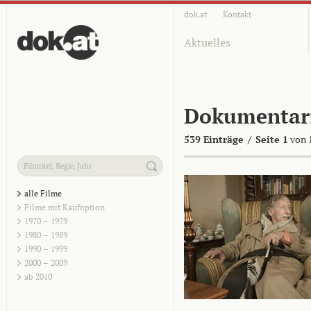
dok.at
Kontakt
Aktuelles
Dokumentar
539 Einträge
/
Seite 1
von 
alle Filme
Filme mit Kaufoption
1970 – 1979
1980 – 1989
1990 – 1999
2000 – 2009
ab 2010