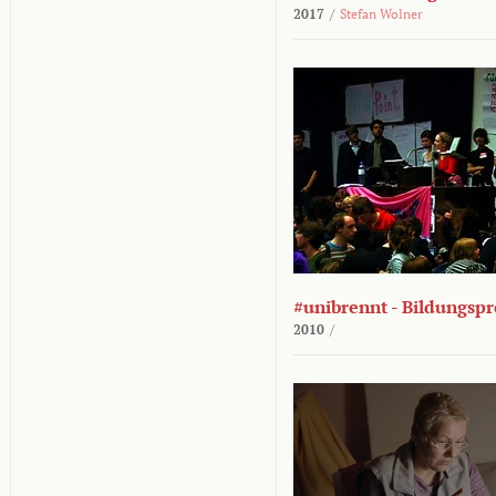
2017
/
Stefan Wolner
#unibrennt - Bildungspr
2010
/