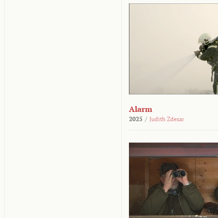
Alarm
2025
/
Judith Zdesar