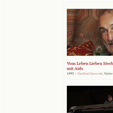
Vom Leben Lieben Sterb
mit Aids
1993
/
Manfred Neuwirth
,
Walter