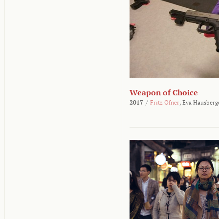
Weapon of Choice
2017
/
Fritz Ofner
,
Eva Hausberg