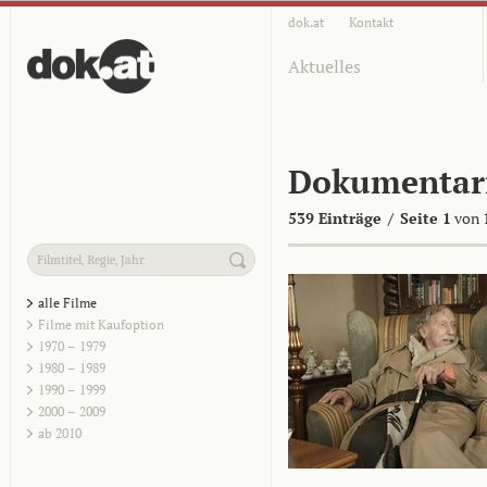
dok.at
Kontakt
Aktuelles
Dokumentar
539 Einträge
/
Seite 1
von 
alle Filme
Filme mit Kaufoption
1970 – 1979
1980 – 1989
1990 – 1999
2000 – 2009
ab 2010