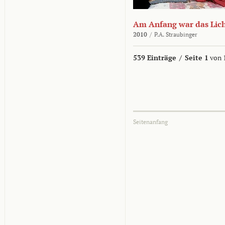
Am Anfang war das Lic
2010
/
P.A. Straubinger
539 Einträge
/
Seite 1
von 
Seitenanfang