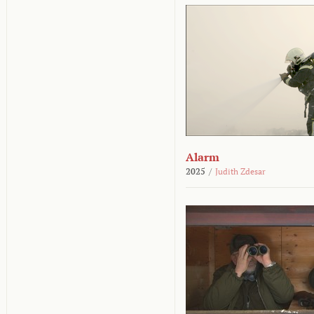
Alarm
2025
/
Judith Zdesar