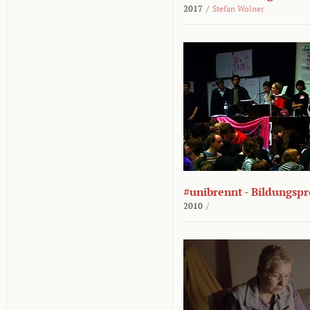
2017
/
Stefan Wolner
#unibrennt - Bildungspr
2010
/