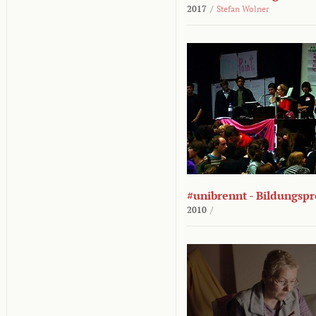
2017
/
Stefan Wolner
#unibrennt - Bildungspr
2010
/