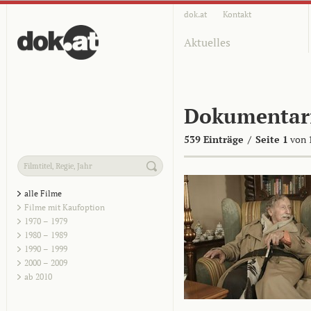
dok.at
Kontakt
Aktuelles
Dokumentar
539 Einträge
/
Seite 1
von 
alle Filme
Filme mit Kaufoption
1970 – 1979
1980 – 1989
1990 – 1999
2000 – 2009
ab 2010