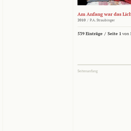
Am Anfang war das Lic
2010
/
P.A. Straubinger
539 Einträge
/
Seite 1
von 
Seitenanfang