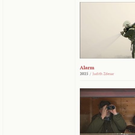
Alarm
2025
/
Judith Zdesar