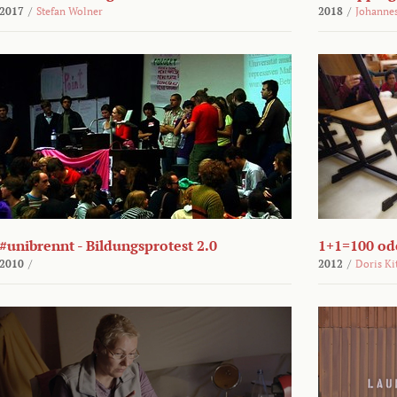
2017
/
Stefan Wolner
2018
/
Johannes
#unibrennt - Bildungsprotest 2.0
1+1=100 ode
2010
/
2012
/
Doris Ki