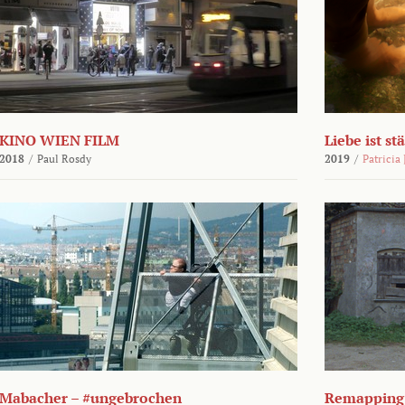
KINO WIEN FILM
Liebe ist st
2018
/
Paul Rosdy
2019
/
Patricia
Mabacher – #ungebrochen
Remapping 