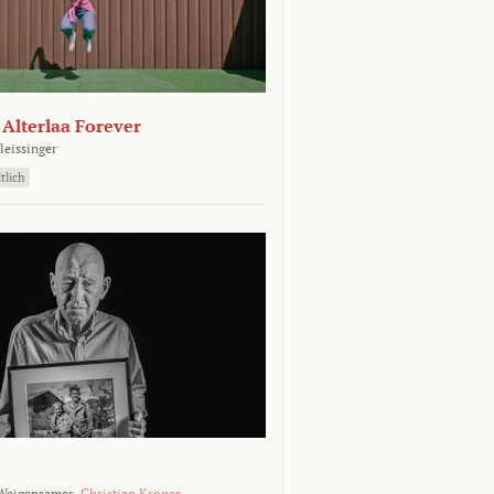
- Alterlaa Forever
leissinger
tlich
Weigensamer,
Christian Krönes