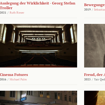
Auslegung der Wirklichkeit - Georg Stefan
Bewegungen
Troller
2019
/
Sebasti
2021
/
Ruth Rieser
Cinema Futures
Freud, der 
2016
/
Michael Palm
2025
/
Yair Qed