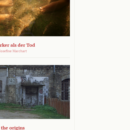
ärker als der Tod
 Josefine Marchart
the origins