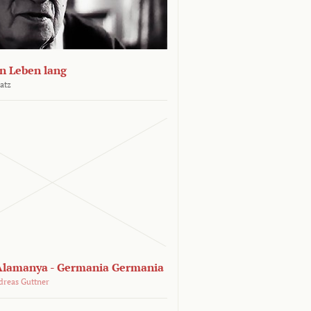
n Leben lang
atz
lamanya - Germania Germania
dreas Guttner