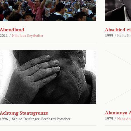
Abendland
Abschied ei
2011
/
Nikolaus Geyrhalter
1999
/
Käthe Kr
Alamanya A
Achtung Staatsgrenze
1979
/
Hans An
1996
/
Sabine Derflinger,
Bernhard Pötscher