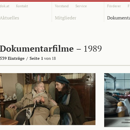
dok.at
Kontakt
Vorstand
Service
Förderer
F
Aktuelles
Mitglieder
Dokumenta
Dokumentarfilme
– 1989
539 Einträge
/
Seite 1
von 18