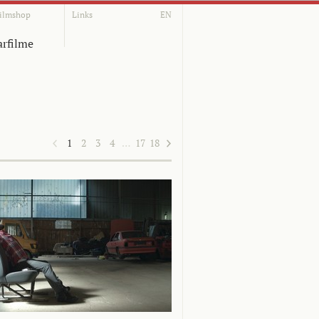
ilmshop
Links
EN
rfilme
1
2
3
4
…
17
18