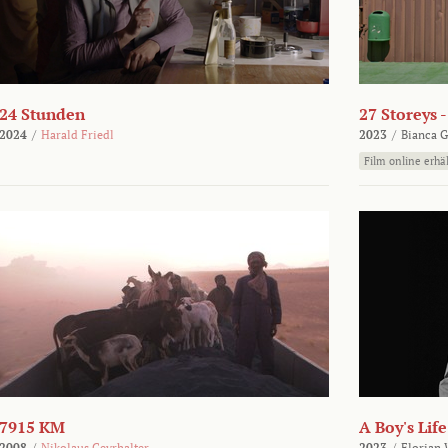
24 Stunden
27 Storeys 
2024
/
Harald Friedl
2023
/
Bianca G
Film online erhäl
7915 KM
A Boy's Life
2008
/
Nikolaus Geyrhalter
2023
/
Florian 