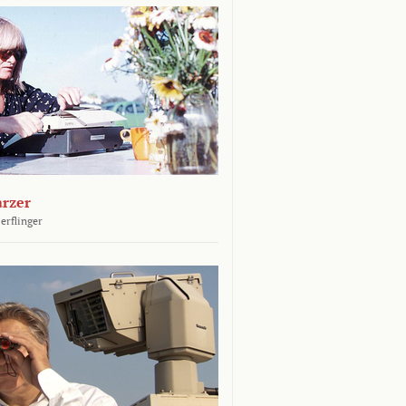
arzer
erflinger