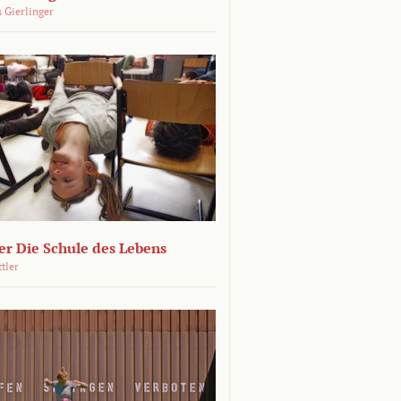
 Gierlinger
r Die Schule des Lebens
ttler