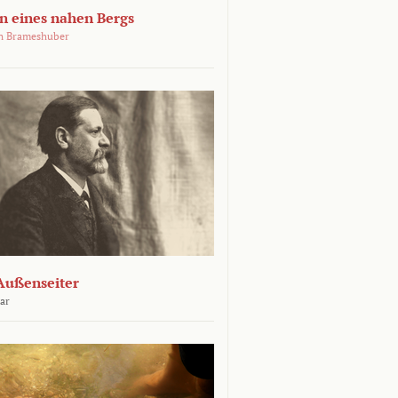
 eines nahen Bergs
an Brameshuber
Außenseiter
ar