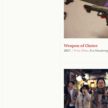
Weapon of Choice
2017
/
Fritz Ofner
,
Eva Hausberg