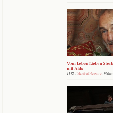
Vom Leben Lieben Sterb
mit Aids
1993
/
Manfred Neuwirth
,
Walter