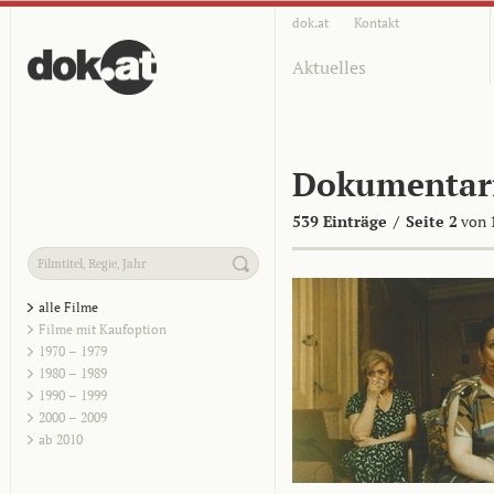
dok.at
Kontakt
Aktuelles
Dokumentar
539 Einträge
/
Seite 2
von 
alle Filme
Filme mit Kaufoption
1970 – 1979
1980 – 1989
1990 – 1999
2000 – 2009
ab 2010