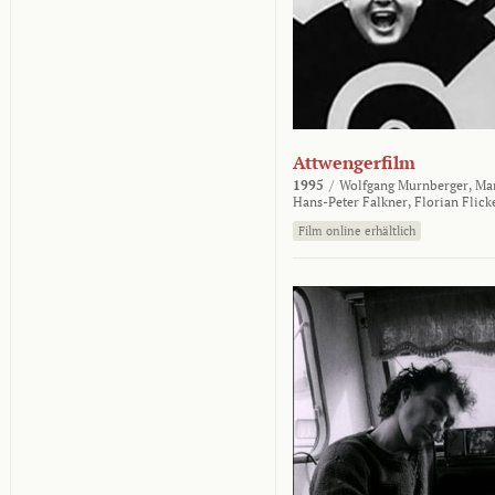
Attwengerfilm
1995
/
Wolfgang Murnberger,
Mar
Hans-Peter Falkner,
Florian Flick
Film online erhältlich