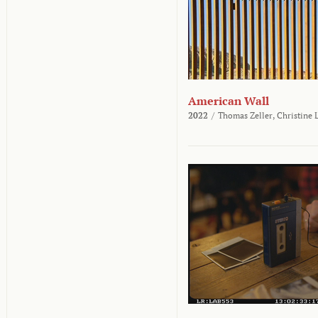
American Wall
2022
/
Thomas Zeller,
Christine 