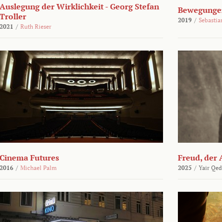
Auslegung der Wirklichkeit - Georg Stefan
Bewegungen
Troller
2019
/
Sebasti
2021
/
Ruth Rieser
Cinema Futures
Freud, der 
2016
/
Michael Palm
2025
/
Yair Qed