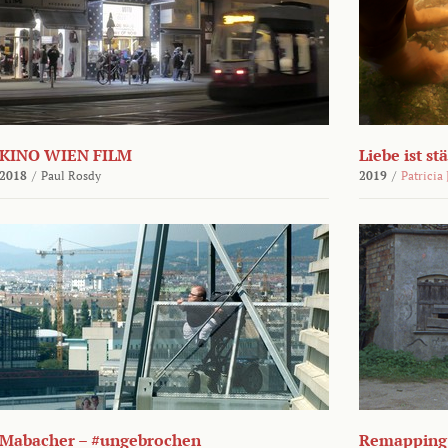
KINO WIEN FILM
Liebe ist st
2018
/
Paul Rosdy
2019
/
Patricia
Mabacher – #ungebrochen
Remapping 