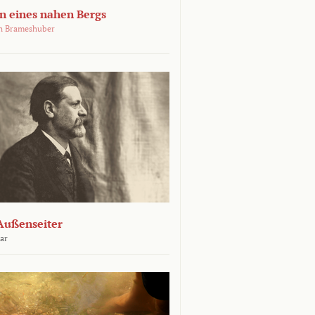
 eines nahen Bergs
an Brameshuber
Außenseiter
ar