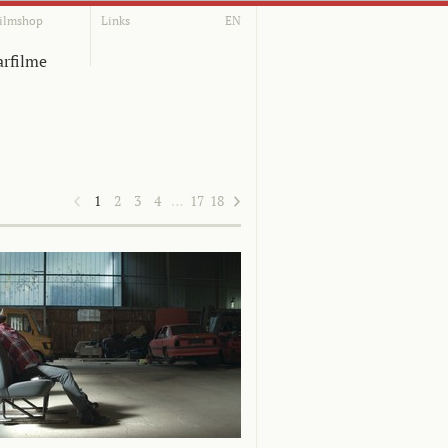
ilmshop
Links
EN
rfilme
1
2
3
4
…
17
18