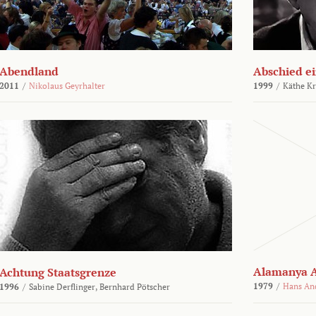
Abendland
Abschied ei
2011
/
Nikolaus Geyrhalter
1999
/
Käthe Kr
Alamanya A
Achtung Staatsgrenze
1979
/
Hans An
1996
/
Sabine Derflinger,
Bernhard Pötscher