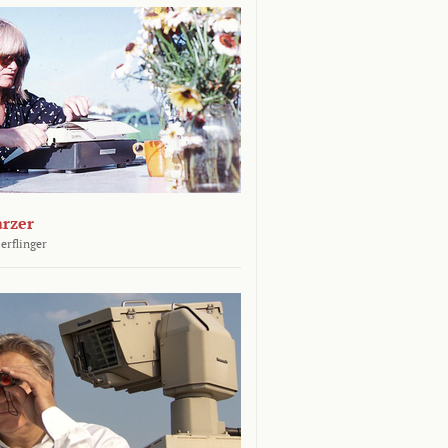
arzer
erflinger