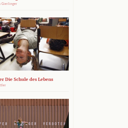
 Gierlinger
r Die Schule des Lebens
ttler