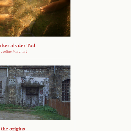
ärker als der Tod
 Josefine Marchart
the origins