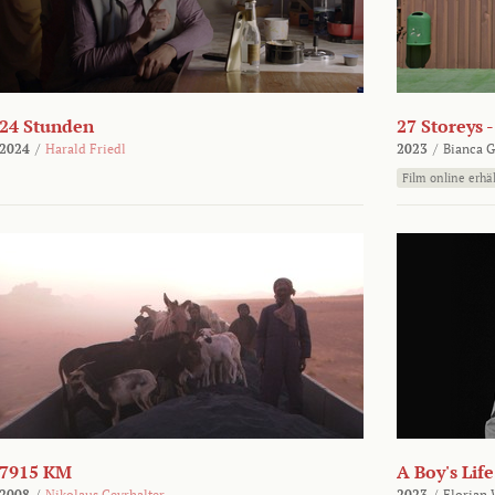
24 Stunden
27 Storeys 
2024
/
Harald Friedl
2023
/
Bianca G
Film online erhäl
7915 KM
A Boy's Life
2008
/
Nikolaus Geyrhalter
2023
/
Florian 