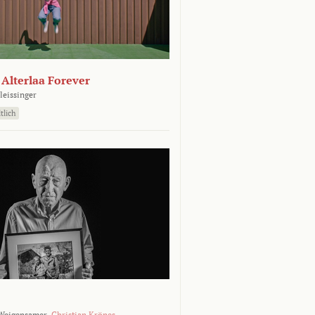
- Alterlaa Forever
leissinger
tlich
Weigensamer,
Christian Krönes