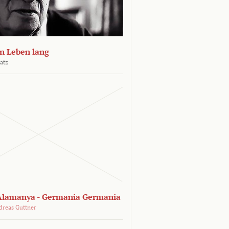
n Leben lang
atz
lamanya - Germania Germania
dreas Guttner