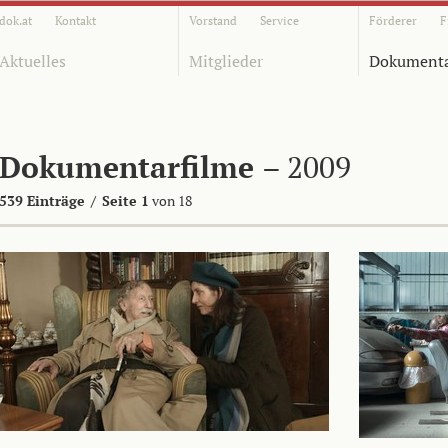
dok.at
Kontakt
Vorstand
Service
Förderer
F
Aktuelles
Mitglieder
Dokumenta
Dokumentarfilme
– 2009
539 Einträge
/
Seite 1
von 18