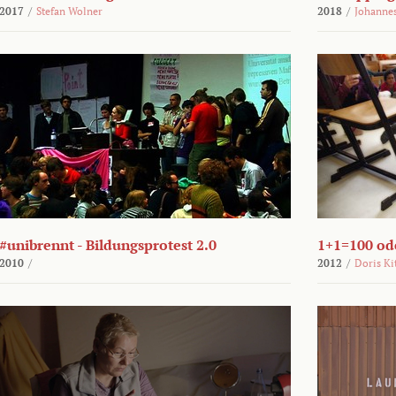
2017
/
Stefan Wolner
2018
/
Johannes
#unibrennt - Bildungsprotest 2.0
1+1=100 ode
2010
/
2012
/
Doris Ki