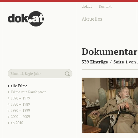
dok.at
Kontakt
Aktuelles
Dokumentar
539 Einträge
/
Seite 1
von 
alle Filme
Filme mit Kaufoption
1970 – 1979
1980 – 1989
1990 – 1999
2000 – 2009
ab 2010