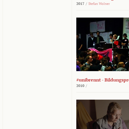
2017
/
Stefan Wolner
#unibrennt - Bildungspr
2010
/