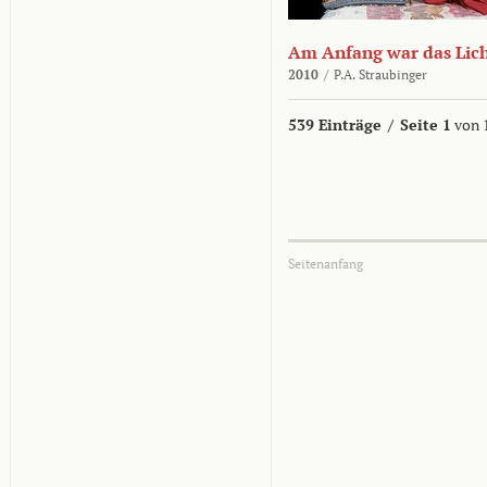
Am Anfang war das Lic
2010
/
P.A. Straubinger
539 Einträge
/
Seite 1
von 
Seitenanfang