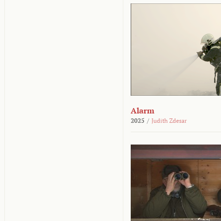
Alarm
2025
/
Judith Zdesar