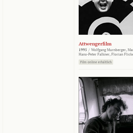
Attwengerfilm
1995
/
Wolfgang Murnberger,
Mar
Hans-Peter Falkner,
Florian Flick
Film online erhältlich