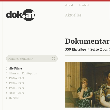
dok.at
Kontakt
Aktuelles
Dokumentar
539 Einträge
/
Seite 2
von 
alle Filme
Filme mit Kaufoption
1970 – 1979
1980 – 1989
1990 – 1999
2000 – 2009
ab 2010