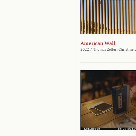
American Wall
2022
/
Thomas Zeller,
Christine 