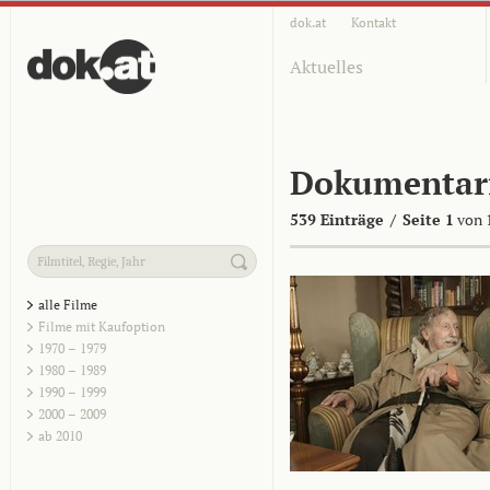
dok.at
Kontakt
Aktuelles
Dokumentar
539 Einträge
/
Seite 1
von 
alle Filme
Filme mit Kaufoption
1970 – 1979
1980 – 1989
1990 – 1999
2000 – 2009
ab 2010