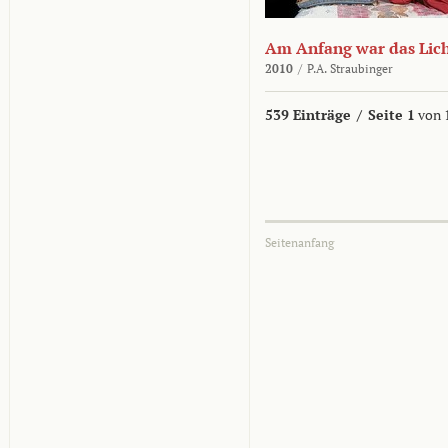
Am Anfang war das Lic
2010
/
P.A. Straubinger
539 Einträge
/
Seite 1
von 
Seitenanfang