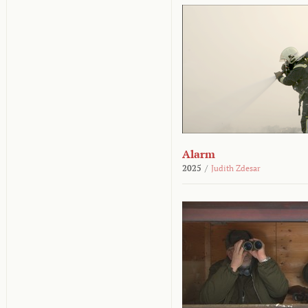
Alarm
2025
/
Judith Zdesar