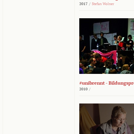
2017
/
Stefan Wolner
#unibrennt - Bildungspr
2010
/