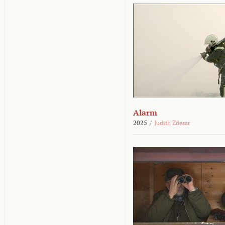
Alarm
2025
/
Judith Zdesar