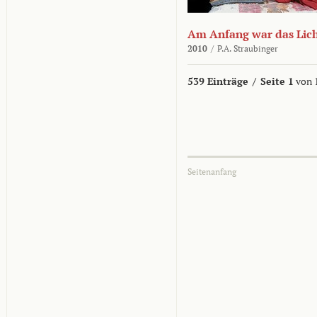
Am Anfang war das Lic
2010
/
P.A. Straubinger
539 Einträge
/
Seite 1
von 
Seitenanfang