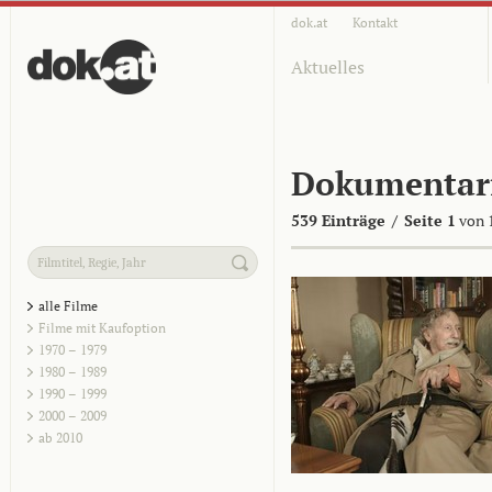
dok.at
Kontakt
Aktuelles
Dokumentar
539 Einträge
/
Seite 1
von 
alle Filme
Filme mit Kaufoption
1970 – 1979
1980 – 1989
1990 – 1999
2000 – 2009
ab 2010