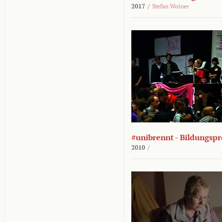
2017
/
Stefan Wolner
#unibrennt - Bildungspr
2010
/