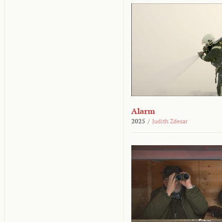
Alarm
2025
/
Judith Zdesar