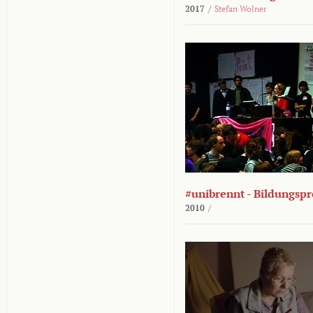
2017
/
Stefan Wolner
#unibrennt - Bildungspr
2010
/