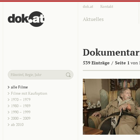
dok.at
Kontakt
Aktuelles
Dokumentar
539 Einträge
/
Seite 1
von 
alle Filme
Filme mit Kaufoption
1970 – 1979
1980 – 1989
1990 – 1999
2000 – 2009
ab 2010