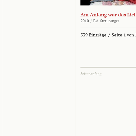
Am Anfang war das Lic
2010
/
P.A. Straubinger
539 Einträge
/
Seite 1
von 
Seitenanfang