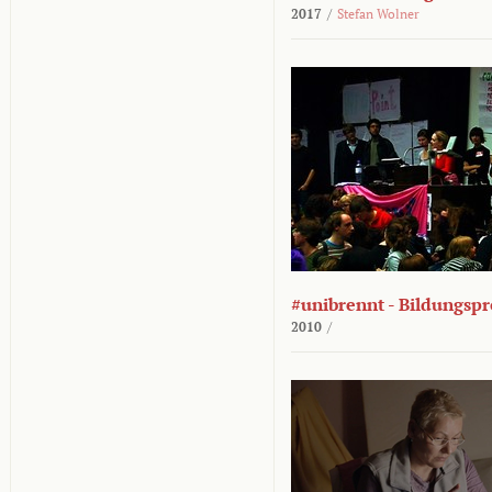
2017
/
Stefan Wolner
#unibrennt - Bildungspr
2010
/