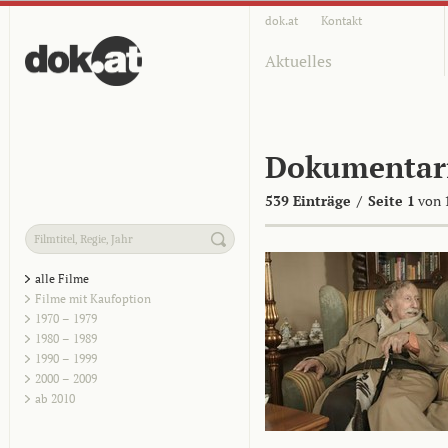
dok.at
Kontakt
Aktuelles
Dokumentar
539 Einträge
/
Seite 1
von 
alle Filme
Filme mit Kaufoption
1970 – 1979
1980 – 1989
1990 – 1999
2000 – 2009
ab 2010