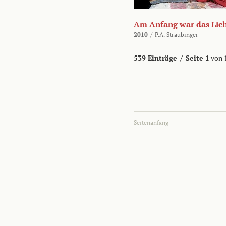
Am Anfang war das Lic
2010
/
P.A. Straubinger
539 Einträge
/
Seite 1
von 
Seitenanfang