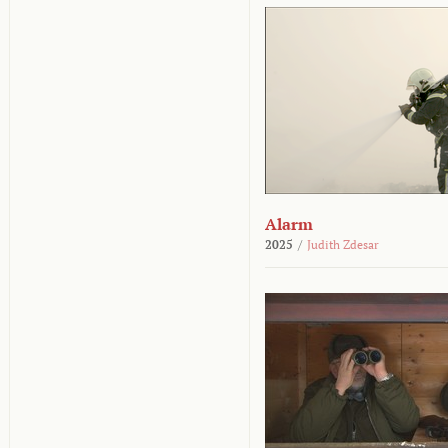
Alarm
2025
/
Judith Zdesar