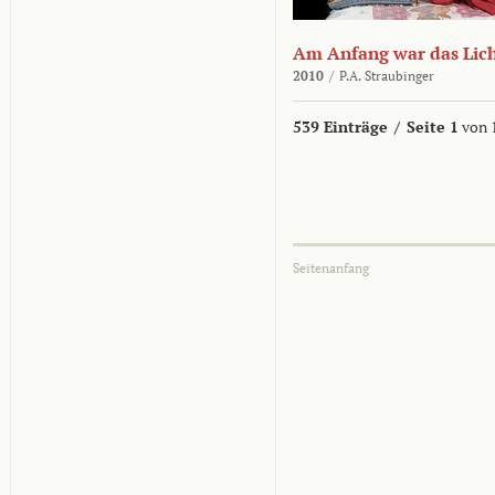
Am Anfang war das Lic
2010
/
P.A. Straubinger
539 Einträge
/
Seite 1
von 
Seitenanfang