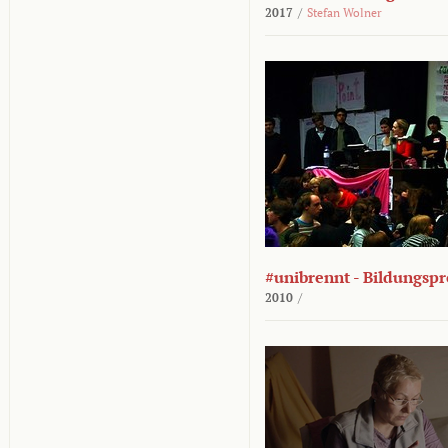
2017
/
Stefan Wolner
#unibrennt - Bildungspr
2010
/