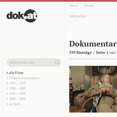
dok.at
Kontakt
Aktuelles
Dokumentar
539 Einträge
/
Seite 1
von 
alle Filme
Filme mit Kaufoption
1970 – 1979
1980 – 1989
1990 – 1999
2000 – 2009
ab 2010