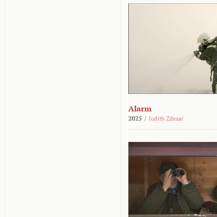
Alarm
2025
/
Judith Zdesar