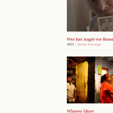
Wer hat Angst vor Brau
2023
/
Günter Schwaiger
Whores´Glory