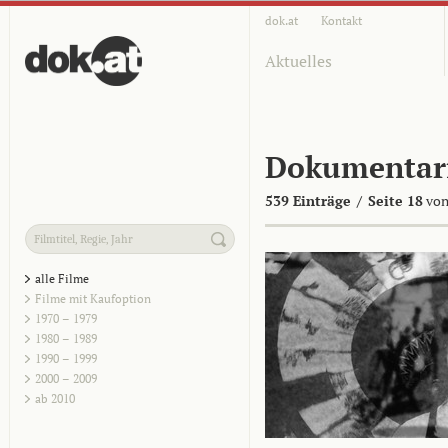
dok.at
Kontakt
Aktuelles
Dokumentar
539 Einträge
/
Seite 18
von
alle Filme
Filme mit Kaufoption
1970 – 1979
1980 – 1989
1990 – 1999
2000 – 2009
ab 2010