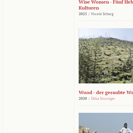
Wise Women - Fünf He
Kulturen
2025
/
Nicole Scherg
Wood - der geraubte W
2020
/
Ebba Sinzinger