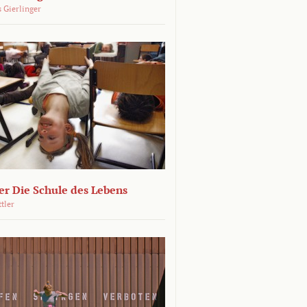
 Gierlinger
r Die Schule des Lebens
ttler