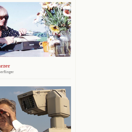
arzer
erflinger