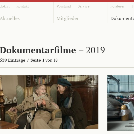
dok.at
Kontakt
Vorstand
Service
Förderer
F
Aktuelles
Mitglieder
Dokumenta
Dokumentarfilme
– 2019
539 Einträge
/
Seite 1
von 18