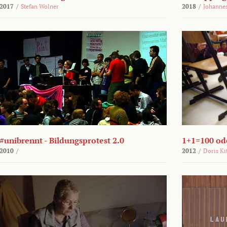
2017
/
Stefan Wolner
2018
/
Johannes
#unibrennt - Bildungsprotest 2.0
1+1=100 ode
2010
/
2012
/
Doris Ki