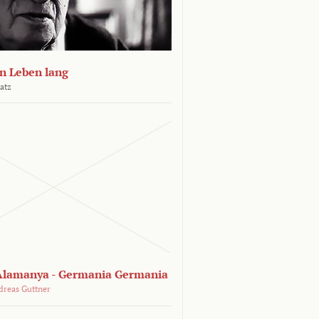
n Leben lang
atz
lamanya - Germania Germania
dreas Guttner