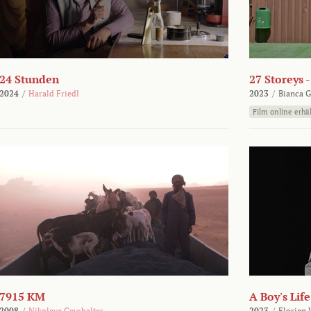
24 Stunden
27 Storeys 
2024
/
Harald Friedl
2023
/
Bianca G
Film online erhäl
7915 KM
A Boy's Life
2008
/
Nikolaus Geyrhalter
2023
/
Florian 