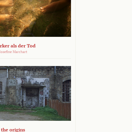
ärker als der Tod
 Josefine Marchart
the origins