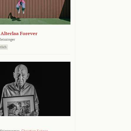
- Alterlaa Forever
leissinger
tlich
Weigensamer,
Christian Krönes