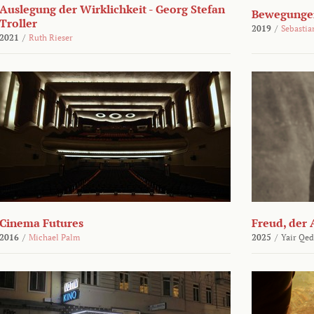
Auslegung der Wirklichkeit - Georg Stefan
Bewegungen
Troller
2019
/
Sebasti
2021
/
Ruth Rieser
Cinema Futures
Freud, der 
2016
/
Michael Palm
2025
/
Yair Qed