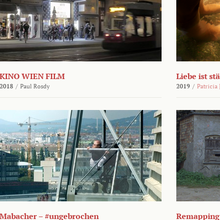
KINO WIEN FILM
Liebe ist st
2018
/
Paul Rosdy
2019
/
Patricia
Mabacher – #ungebrochen
Remapping 