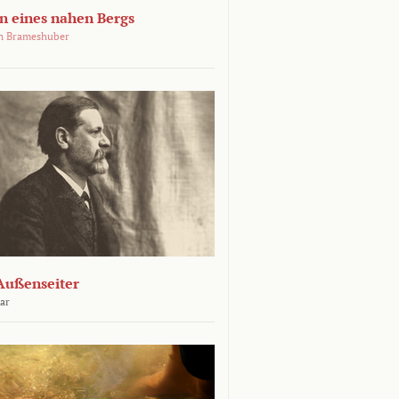
 eines nahen Bergs
an Brameshuber
Außenseiter
ar