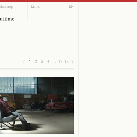
ilmshop
Links
EN
rfilme
1
2
3
4
…
17
18