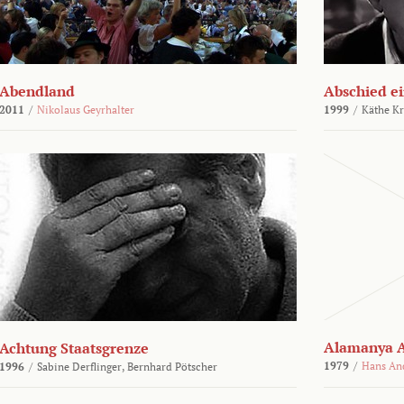
Abendland
Abschied ei
2011
/
Nikolaus Geyrhalter
1999
/
Käthe Kr
Alamanya A
Achtung Staatsgrenze
1979
/
Hans An
1996
/
Sabine Derflinger,
Bernhard Pötscher