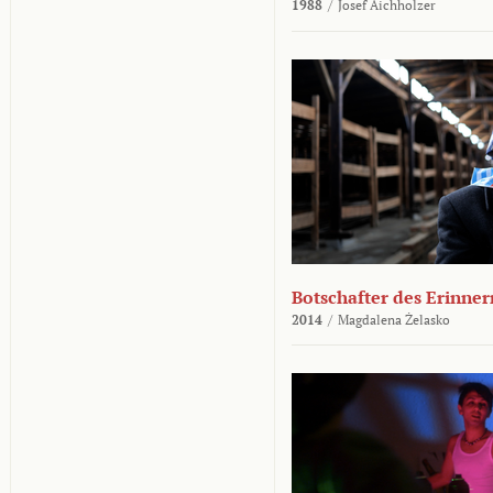
1988
/
Josef Aichholzer
Botschafter des Erinner
2014
/
Magdalena Żelasko