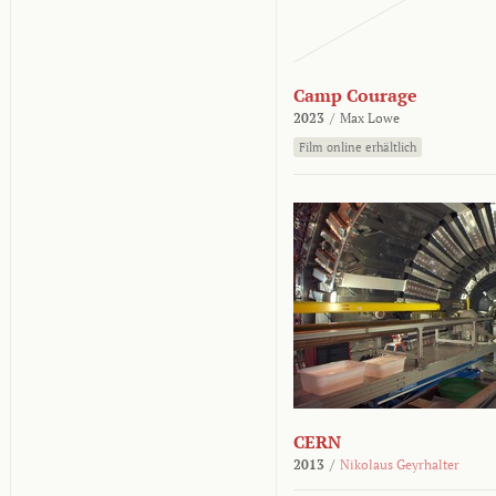
Camp Courage
2023
/
Max Lowe
Film online erhältlich
CERN
2013
/
Nikolaus Geyrhalter