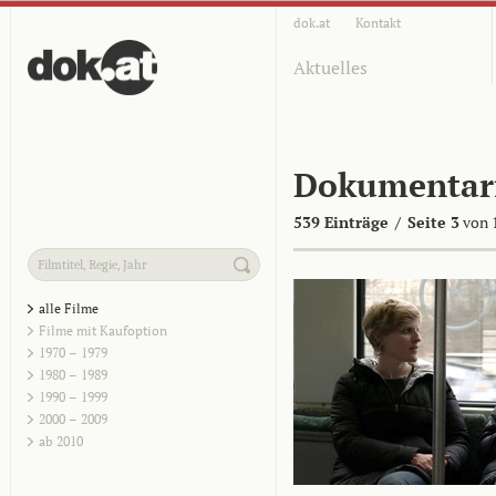
dok.at
Kontakt
Aktuelles
Dokumentar
539 Einträge
/
Seite 3
von 
alle Filme
Filme mit Kaufoption
1970 – 1979
1980 – 1989
1990 – 1999
2000 – 2009
ab 2010