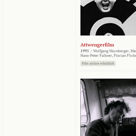
Attwengerfilm
1995
/
Wolfgang Murnberger,
Mar
Hans-Peter Falkner,
Florian Flick
Film online erhältlich