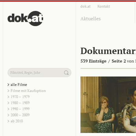
dok.at
Kontakt
Aktuelles
Dokumentar
539 Einträge
/
Seite 2
von 
alle Filme
Filme mit Kaufoption
1970 – 1979
1980 – 1989
1990 – 1999
2000 – 2009
ab 2010