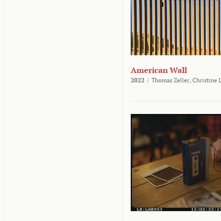
American Wall
2022
/
Thomas Zeller,
Christine 