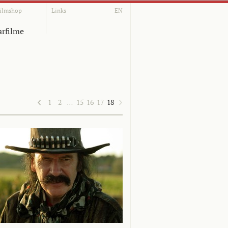
ilmshop
Links
EN
rfilme
1
2
…
15
16
17
18