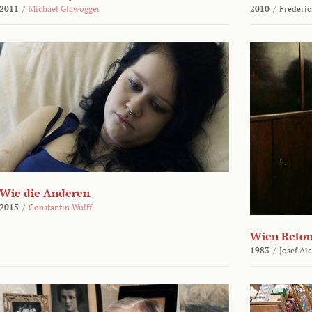
2011
/
Michael Glawogger
2010
/
Frederic
Wie die Anderen
2015
/
Constantin Wulff
Wien Reto
1983
/
Josef Ai