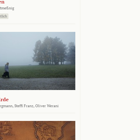
en
atmeßnig
tlich
Erde
ergmann,
Steffi Franz,
Oliver Werani