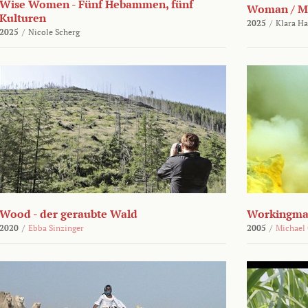
Wise Women - Fünf Hebammen, fünf
Woman / M
Kulturen
2025
/
Klara H
2025
/
Nicole Scherg
Wood - der geraubte Wald
Workingma
2020
/
Ebba Sinzinger
2005
/
Michael