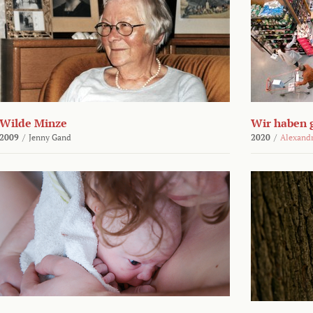
Wilde Minze
Wir haben 
2009
/
Jenny Gand
2020
/
Alexand