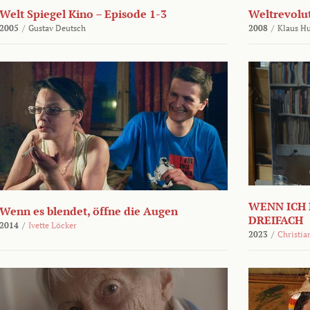
Welt Spiegel Kino – Episode 1-3
Weltrevolu
2005
/
Gustav Deutsch
2008
/
Klaus H
WENN ICH 
Wenn es blendet, öffne die Augen
DREIFACH
2014
/
Ivette Löcker
2023
/
Christia