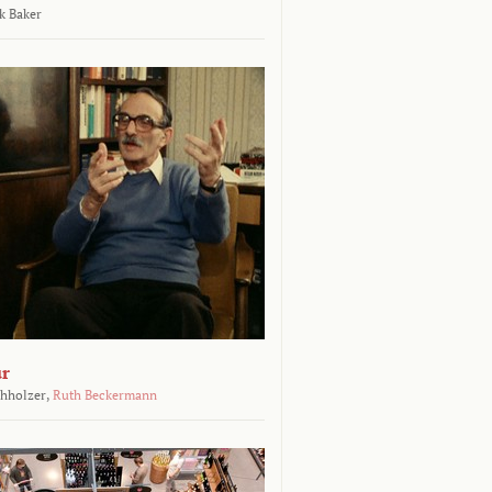
k Baker
ur
chholzer,
Ruth Beckermann