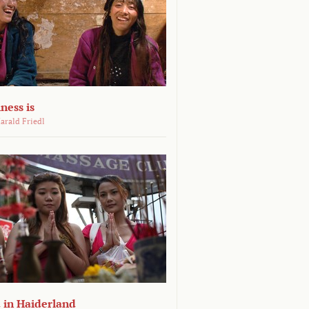
ness is
arald Friedl
 in Haiderland