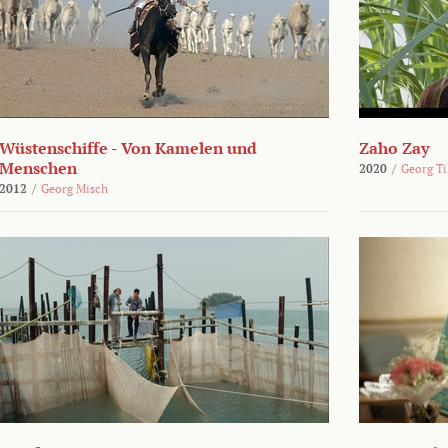
Wüstenschiffe - Von Kamelen und
Zaho Zay
Menschen
2020
/
Georg Ti
2012
/
Georg Misch