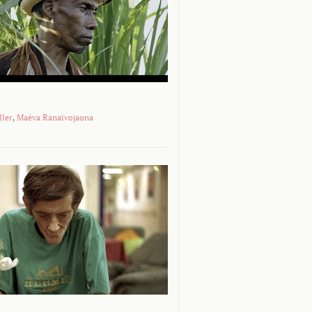
ller
,
Maéva Ranaïvojaona