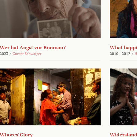
Wer hat Angst vor Braunau?
What happi
2023
/
Günter Schwaiger
2010 - 2012
/
H
Whores´Glory
Widerstand