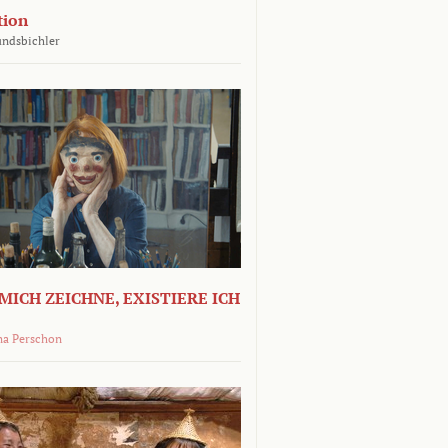
tion
undsbichler
MICH ZEICHNE, EXISTIERE ICH
na Perschon