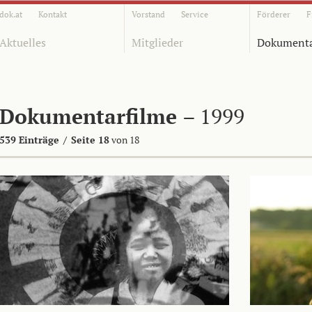
dok.at
Kontakt
Vorstand
Service
Förderer
F
Aktuelles
Mitglieder
Dokumenta
Dokumentarfilme
– 1999
539 Einträge
/
Seite 18
von 18