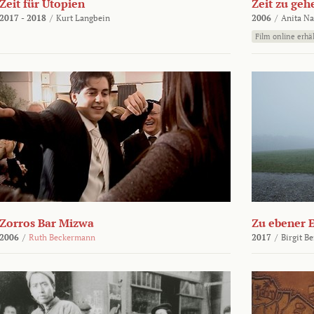
Zeit für Utopien
Zeit zu geh
2017 - 2018
/
Kurt Langbein
2006
/
Anita N
Film online erhäl
Zorros Bar Mizwa
Zu ebener 
2006
/
Ruth Beckermann
2017
/
Birgit B