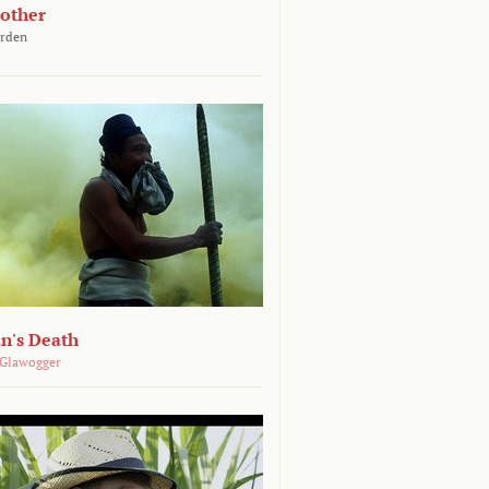
other
arden
n's Death
 Glawogger