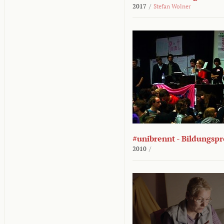
2017
/
Stefan Wolner
#unibrennt - Bildungspr
2010
/