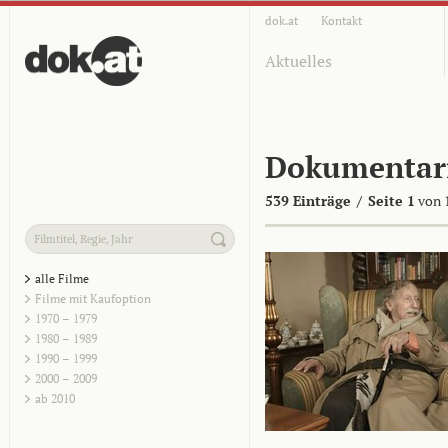
dok.at
Kontakt
Aktuelles
Dokumentar
539 Einträge
/
Seite 1
von 
alle Filme
Filme mit Kaufoption
1970 – 1979
1980 – 1989
1990 – 1999
2000 – 2009
ab 2010