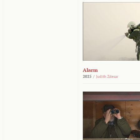
Alarm
2025
/
Judith Zdesar