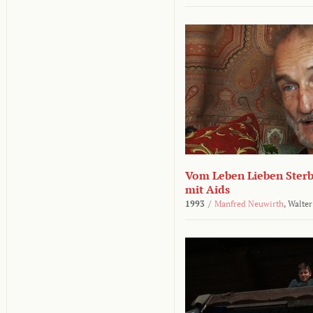
Vom Leben Lieben Sterb
mit Aids
1993
/
Manfred Neuwirth
,
Walter