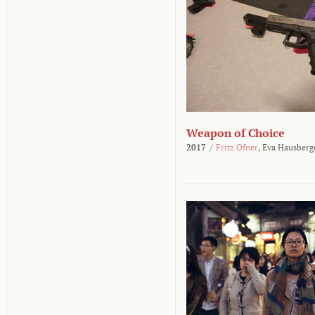
Weapon of Choice
2017
/
Fritz Ofner
,
Eva Hausberg