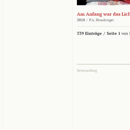
Am Anfang war das Lic
2010
/
P.A. Straubinger
539 Einträge
/
Seite 1
von 
Seitenanfang