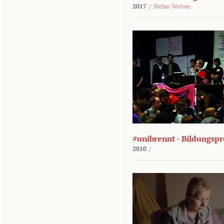
2017
/
Stefan Wolner
#unibrennt - Bildungspr
2010
/