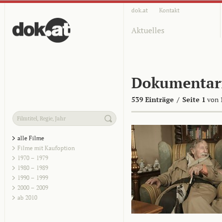
dok.at
Kontakt
Aktuelles
Dokumentar
539 Einträge
/
Seite 1
von 
alle Filme
Filme mit Kaufoption
1970 – 1979
1980 – 1989
1990 – 1999
2000 – 2009
ab 2010