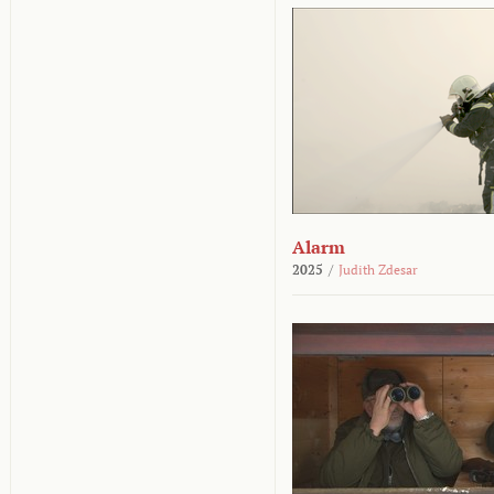
Alarm
2025
/
Judith Zdesar