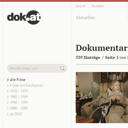
dok.at
Kontakt
Aktuelles
Dokumentar
539 Einträge
/
Seite 1
von 
alle Filme
Filme mit Kaufoption
1970 – 1979
1980 – 1989
1990 – 1999
2000 – 2009
ab 2010