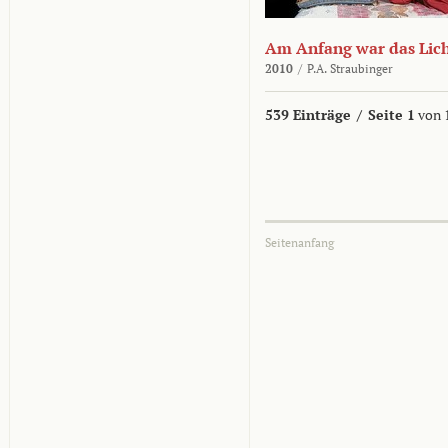
Am Anfang war das Lic
2010
/
P.A. Straubinger
539 Einträge
/
Seite 1
von 
Seitenanfang