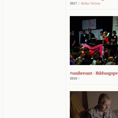
2017
/
Stefan Wolner
#unibrennt - Bildungspr
2010
/