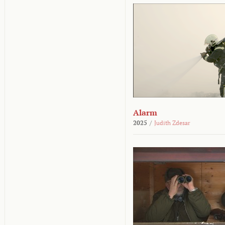
Alarm
2025
/
Judith Zdesar