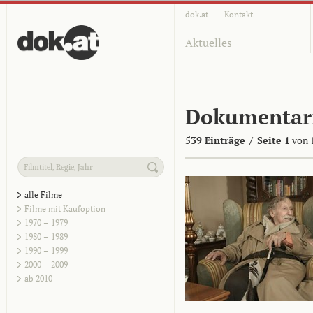
dok.at
Kontakt
Aktuelles
Dokumentar
539 Einträge
/
Seite 1
von 
alle Filme
Filme mit Kaufoption
1970 – 1979
1980 – 1989
1990 – 1999
2000 – 2009
ab 2010