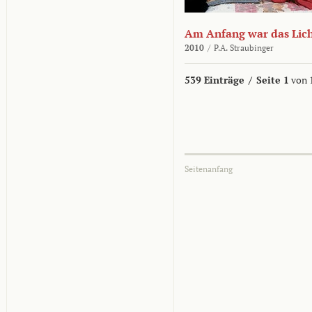
Am Anfang war das Lic
2010
/
P.A. Straubinger
539 Einträge
/
Seite 1
von 
Seitenanfang