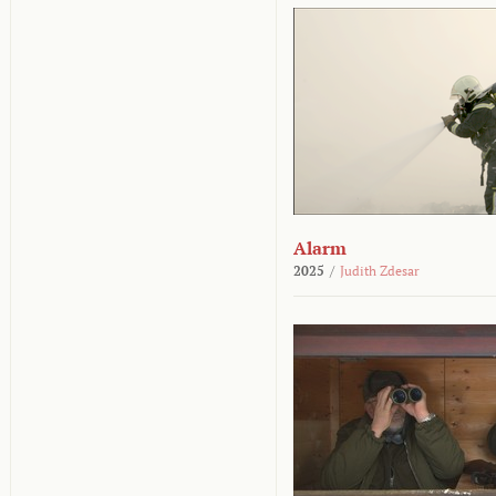
Alarm
2025
/
Judith Zdesar