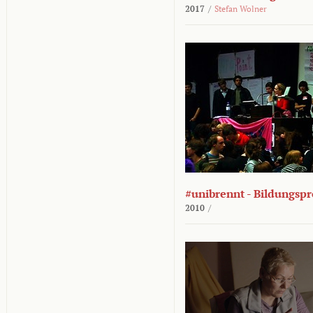
2017
/
Stefan Wolner
#unibrennt - Bildungspr
2010
/