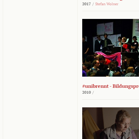
2017
/
Stefan Wolner
#unibrennt - Bildungspr
2010
/