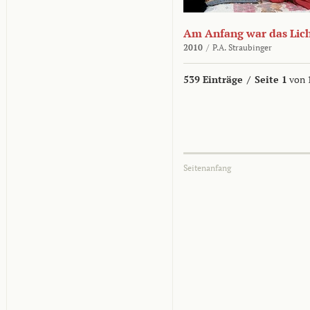
Am Anfang war das Lic
2010
/
P.A. Straubinger
539 Einträge
/
Seite 1
von 
Seitenanfang