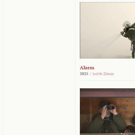
Alarm
2025
/
Judith Zdesar