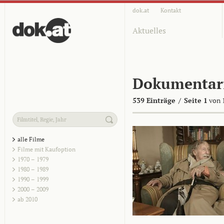
dok.at
Kontakt
Aktuelles
Dokumentar
539 Einträge
/
Seite 1
von 
alle Filme
Filme mit Kaufoption
1970 – 1979
1980 – 1989
1990 – 1999
2000 – 2009
ab 2010