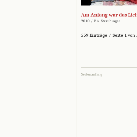
Am Anfang war das Lic
2010
/
P.A. Straubinger
539 Einträge
/
Seite 1
von 
Seitenanfang