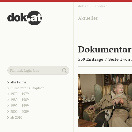
dok.at
Kontakt
Aktuelles
Dokumentar
539 Einträge
/
Seite 1
von 
alle Filme
Filme mit Kaufoption
1970 – 1979
1980 – 1989
1990 – 1999
2000 – 2009
ab 2010