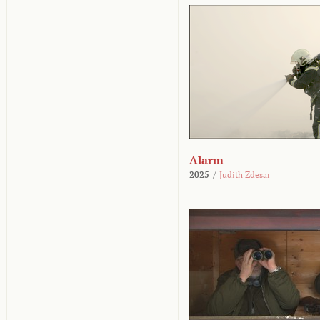
Alarm
2025
/
Judith Zdesar