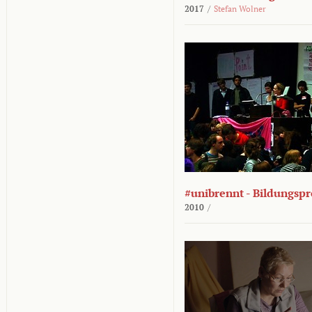
2017
/
Stefan Wolner
#unibrennt - Bildungspr
2010
/