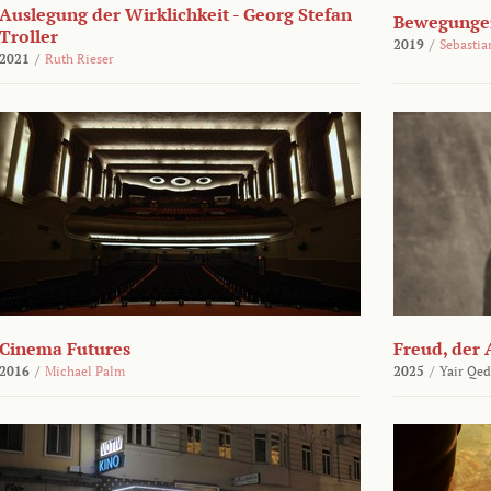
Auslegung der Wirklichkeit - Georg Stefan
Bewegungen
Troller
2019
/
Sebasti
2021
/
Ruth Rieser
Cinema Futures
Freud, der 
2016
/
Michael Palm
2025
/
Yair Qed