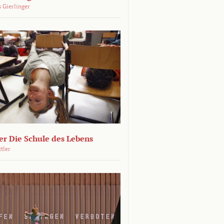
 Gierlinger
r Die Schule des Lebens
ttler