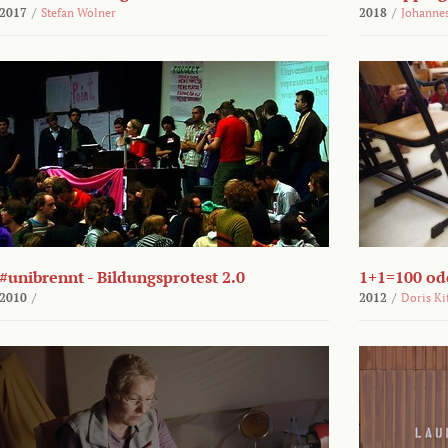
2017
/
Stefan Wolner
2018
/
Johannes
#unibrennt - Bildungsprotest 2.0
1+1=100 ode
2010
/
2012
/
Doris Ki