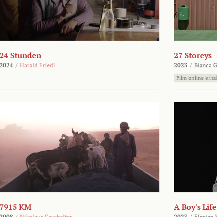
24 Stunden
27 Storeys 
2024
/
Harald Friedl
2023
/
Bianca G
Film online erhäl
7915 KM
A Boy's Life
2008
/
Nikolaus Geyrhalter
2023
/
Florian 