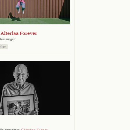
- Alterlaa Forever
leissinger
tlich
Weigensamer,
Christian Krönes