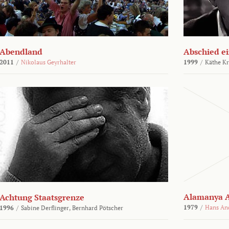
Abendland
Abschied ei
2011
/
Nikolaus Geyrhalter
1999
/
Käthe Kr
Alamanya A
Achtung Staatsgrenze
1979
/
Hans An
1996
/
Sabine Derflinger,
Bernhard Pötscher