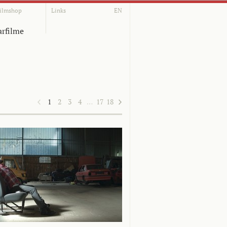
ilmshop
Links
EN
rfilme
1
2
3
4
…
17
18