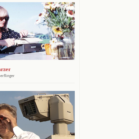
arzer
erflinger