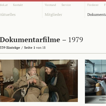
dok.at
Kontakt
Vorstand
Service
Förderer
F
Aktuelles
Mitglieder
Dokumenta
Dokumentarfilme
– 1979
539 Einträge
/
Seite 1
von 18