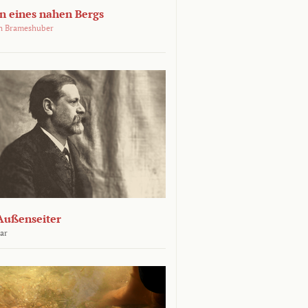
 eines nahen Bergs
an Brameshuber
Außenseiter
ar