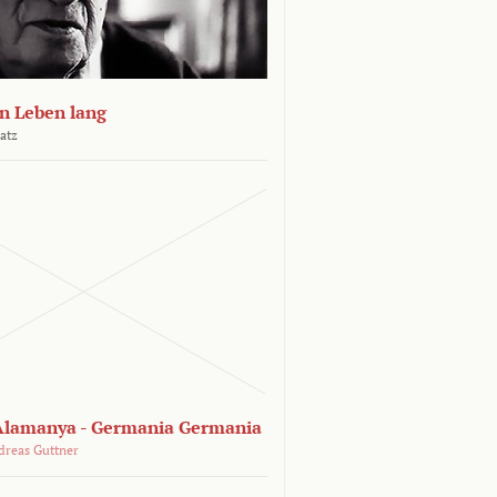
n Leben lang
atz
lamanya - Germania Germania
dreas Guttner