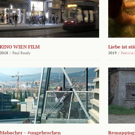
KINO WIEN FILM
Liebe ist st
2018
/
Paul Rosdy
2019
/
Patricia
Mabacher – #ungebrochen
Remapping 