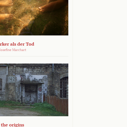
ärker als der Tod
 Josefine Marchart
the origins