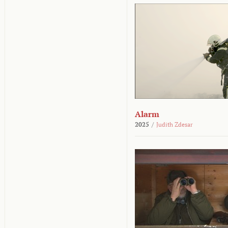
Alarm
2025
/
Judith Zdesar