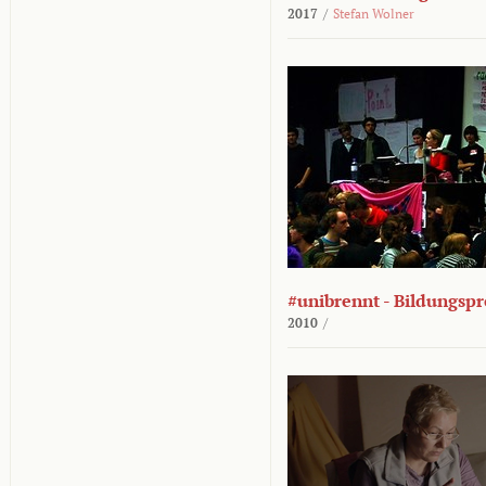
2017
/
Stefan Wolner
#unibrennt - Bildungspr
2010
/