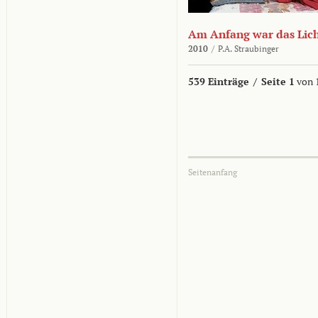
Am Anfang war das Lic
2010
/
P.A. Straubinger
539 Einträge
/
Seite 1
von 
Seitenanfang