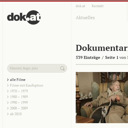
dok.at
Kontakt
Aktuelles
Dokumentar
539 Einträge
/
Seite 1
von 
alle Filme
Filme mit Kaufoption
1970 – 1979
1980 – 1989
1990 – 1999
2000 – 2009
ab 2010