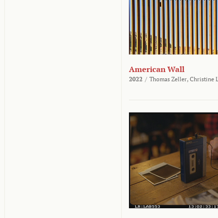
American Wall
2022
/
Thomas Zeller,
Christine 