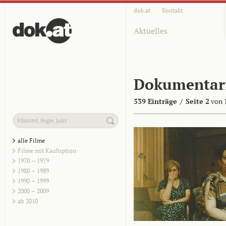
dok.at
Kontakt
Aktuelles
Dokumentar
539 Einträge
/
Seite 2
von 
alle Filme
Filme mit Kaufoption
1970 – 1979
1980 – 1989
1990 – 1999
2000 – 2009
ab 2010