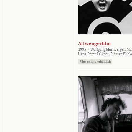
Attwengerfilm
1995
/
Wolfgang Murnberger,
Mar
Hans-Peter Falkner,
Florian Flick
Film online erhältlich