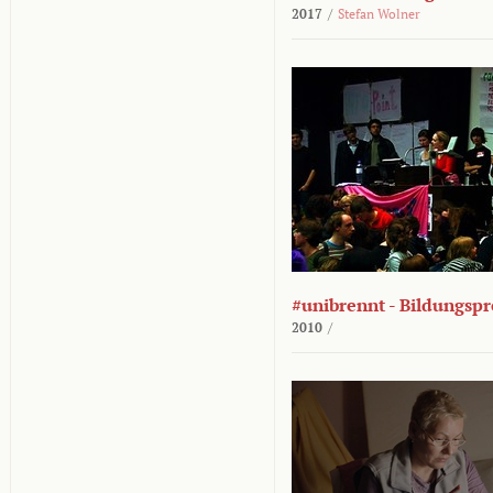
2017
/
Stefan Wolner
#unibrennt - Bildungspr
2010
/