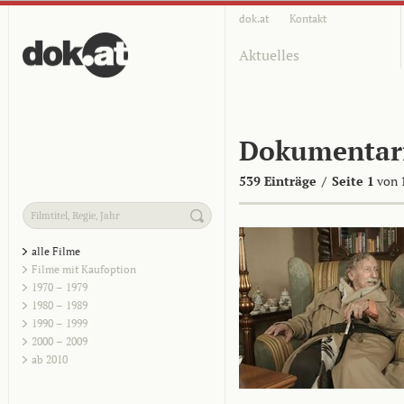
dok.at
Kontakt
Aktuelles
Dokumentar
539 Einträge
/
Seite 1
von 
alle Filme
Filme mit Kaufoption
1970 – 1979
1980 – 1989
1990 – 1999
2000 – 2009
ab 2010