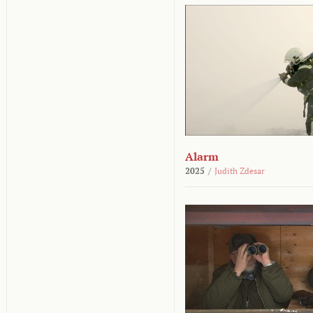
Alarm
2025
/
Judith Zdesar