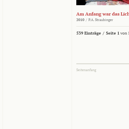
Am Anfang war das Lic
2010
/
P.A. Straubinger
539 Einträge
/
Seite 1
von 
Seitenanfang