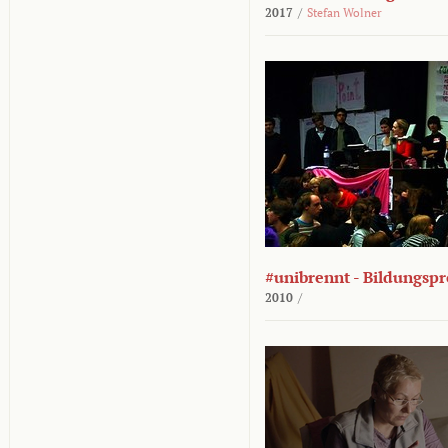
2017
/
Stefan Wolner
#unibrennt - Bildungspr
2010
/