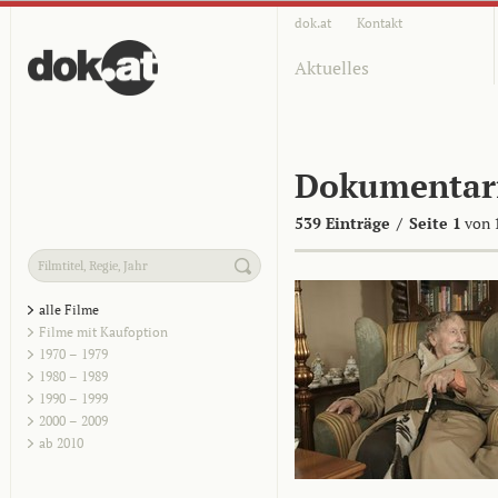
dok.at
Kontakt
Aktuelles
Dokumentar
539 Einträge
/
Seite 1
von 
alle Filme
Filme mit Kaufoption
1970 – 1979
1980 – 1989
1990 – 1999
2000 – 2009
ab 2010