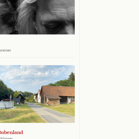
hreiner
Bubenland
chlösser