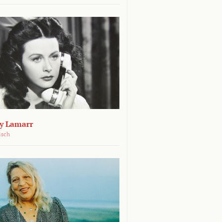
dy Lamarr
isch