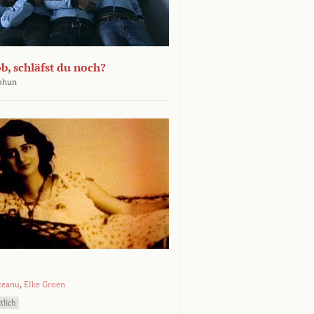
b, schläfst du noch?
Bohun
ceanu
,
Elke Groen
tlich