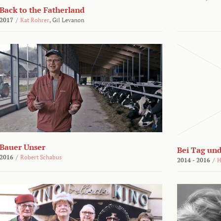
Back to the Fatherland
2017
/
Kat Rohrer
,
Gil Levanon
Bauer Unser
Bei Tag und
2016
/
Robert Schabus
2014 - 2016
/
H