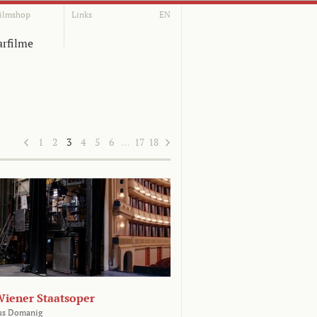
ilmshop
Links
EN
rfilme
1
2
3
4
5
6
…
17
18
Wiener Staatsoper
us Domanig