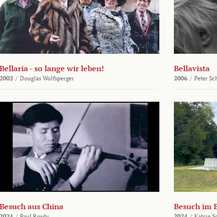
Bellaria - so lange wir leben!
Bellavista
2002
/
Douglas Wolfsperger
2006
/
Peter Sc
Besuch aus China
Besuch im 
2024
/
Paul Rosdy
2024
/
Katrin S