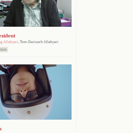
esident
g Allahyari
,
Tom-Dariusch Allahyari
tlich
n