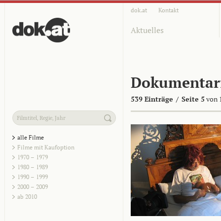
dok.at
Kontakt
Aktuelles
Dokumentar
539 Einträge
/
Seite 5
von 
alle Filme
Filme mit Kaufoption
1970 – 1979
1980 – 1989
1990 – 1999
2000 – 2009
ab 2010