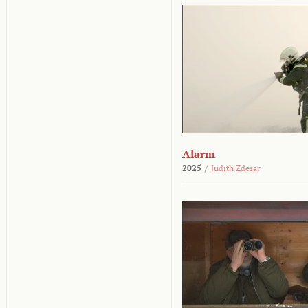
Alarm
2025
/
Judith Zdesar