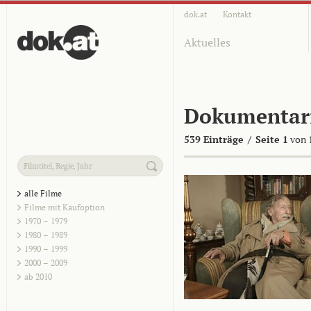
dok.at
Kontakt
Aktuelles
Dokumentar
539 Einträge
/
Seite 1
von 
alle Filme
Filme mit Kaufoption
1970 – 1979
1980 – 1989
1990 – 1999
2000 – 2009
ab 2010