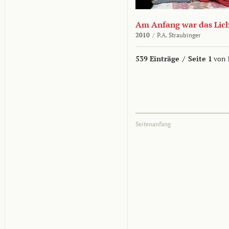
Am Anfang war das Lic
2010
/
P.A. Straubinger
539 Einträge
/
Seite 1
von 
Seitenanfang