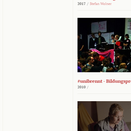
2017
/
Stefan Wolner
#unibrennt - Bildungspr
2010
/