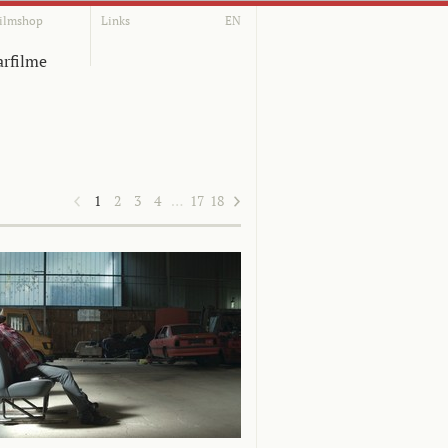
ilmshop
Links
EN
rfilme
1
2
3
4
…
17
18