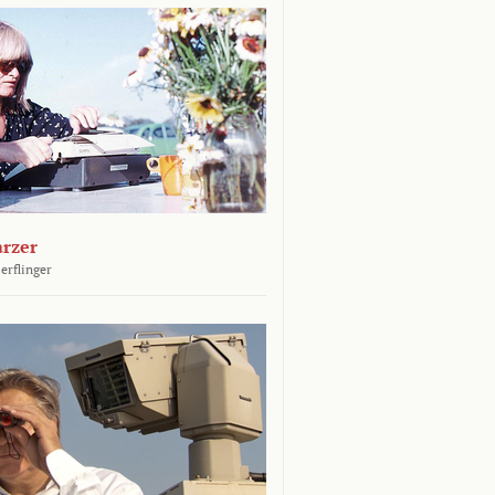
arzer
erflinger