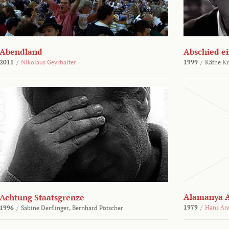
Abendland
Abschied ei
2011
/
Nikolaus Geyrhalter
1999
/
Käthe Kr
Alamanya A
Achtung Staatsgrenze
1979
/
Hans An
1996
/
Sabine Derflinger,
Bernhard Pötscher