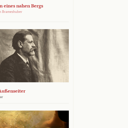
 eines nahen Bergs
an Brameshuber
Außenseiter
ar