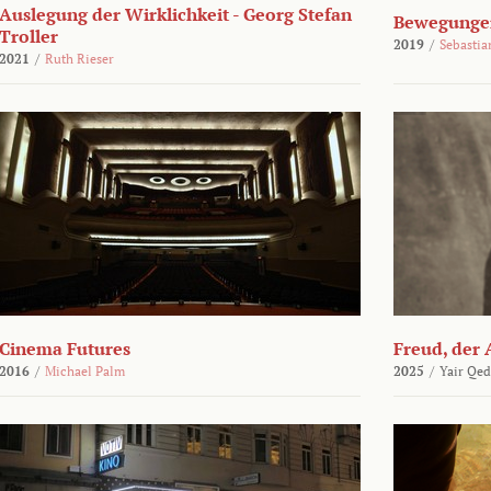
Auslegung der Wirklichkeit - Georg Stefan
Bewegungen
Troller
2019
/
Sebasti
2021
/
Ruth Rieser
Cinema Futures
Freud, der 
2016
/
Michael Palm
2025
/
Yair Qed