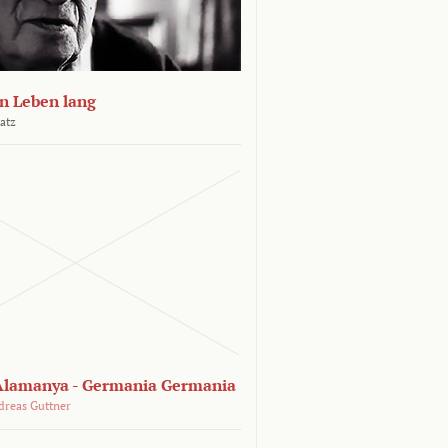
n Leben lang
atz
lamanya - Germania Germania
dreas Guttner