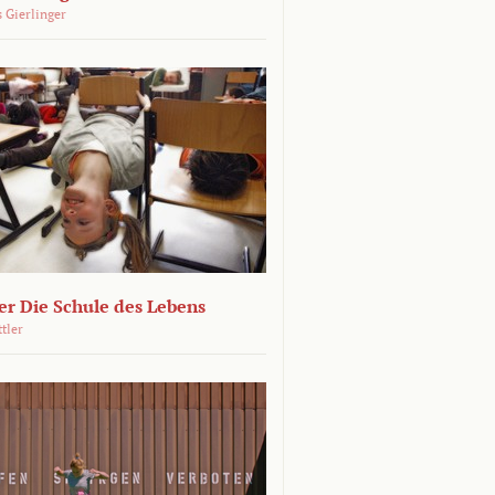
 Gierlinger
r Die Schule des Lebens
ttler