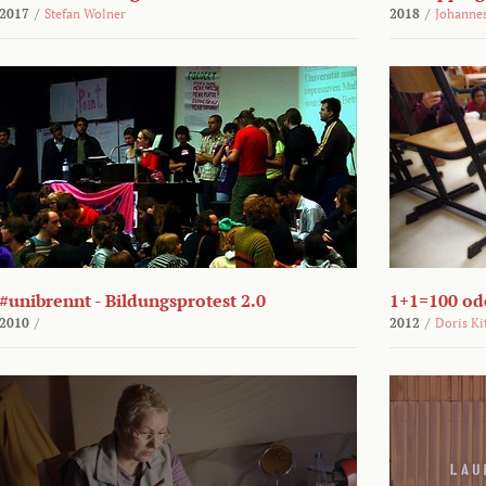
2017
/
Stefan Wolner
2018
/
Johannes
#unibrennt - Bildungsprotest 2.0
1+1=100 ode
2010
/
2012
/
Doris Ki