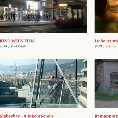
KINO WIEN FILM
Liebe ist st
2018
/
Paul Rosdy
2019
/
Patricia
Mabacher – #ungebrochen
Remapping 