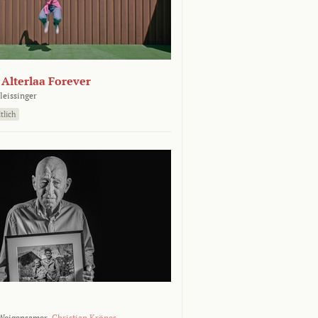
- Alterlaa Forever
leissinger
tlich
Weigensamer,
Christian Krönes