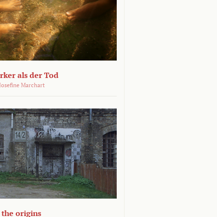
ärker als der Tod
 Josefine Marchart
the origins