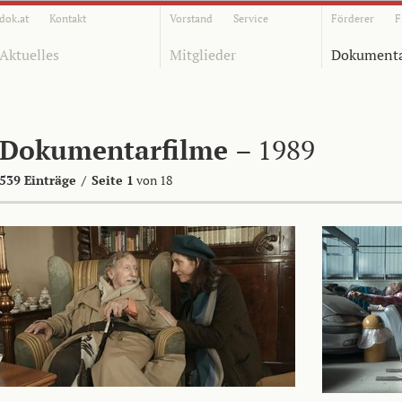
dok.at
Kontakt
Vorstand
Service
Förderer
F
Aktuelles
Mitglieder
Dokumenta
Dokumentarfilme
– 1989
539 Einträge
/
Seite 1
von 18