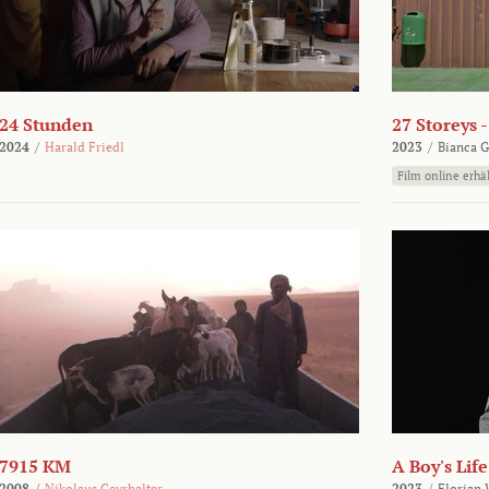
24 Stunden
27 Storeys 
2024
/
Harald Friedl
2023
/
Bianca G
Film online erhäl
7915 KM
A Boy's Life
2008
/
Nikolaus Geyrhalter
2023
/
Florian 