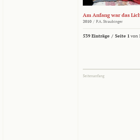
Am Anfang war das Lic
2010
/
P.A. Straubinger
539 Einträge
/
Seite 1
von 
Seitenanfang