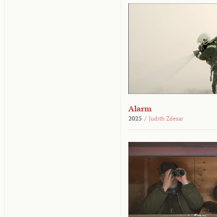
Alarm
2025
/
Judith Zdesar