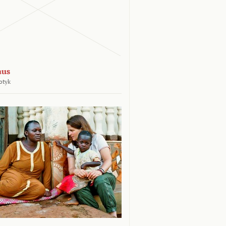
aus
otyk