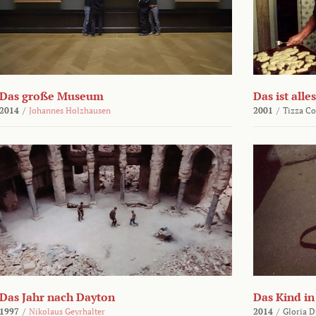
Das große Museum
Das ist alles
2014
/
Johannes Holzhausen
2001
/
Tizza Co
Das Jahr nach Dayton
Das Kind in
1997
/
Nikolaus Geyrhalter
2014
/
Gloria D