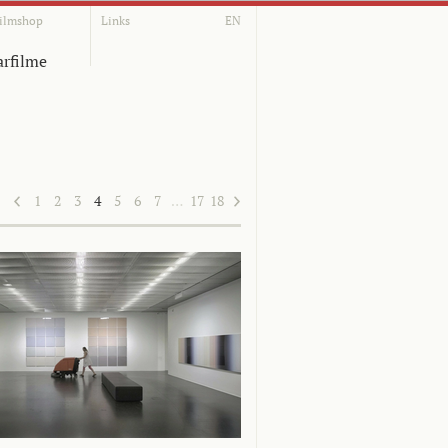
ilmshop
Links
EN
rfilme
1
2
3
4
5
6
7
…
17
18