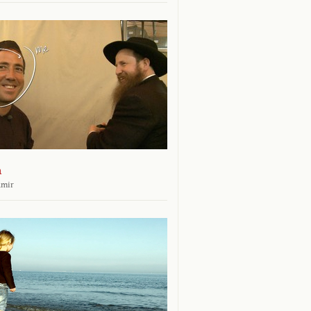
n
amir