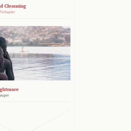
d Cleansing
Fürhapter
ightmare
Sauper