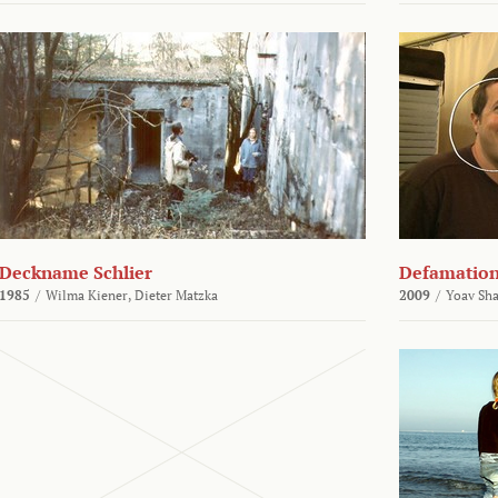
Deckname Schlier
Defamatio
1985
/
Wilma Kiener,
Dieter Matzka
2009
/
Yoav Sh