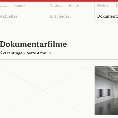
dok.at
Kontakt
Vorstand
Service
Förderer
F
Aktuelles
Mitglieder
Dokumenta
Dokumentarfilme
539 Einträge
/
Seite 4
von 18