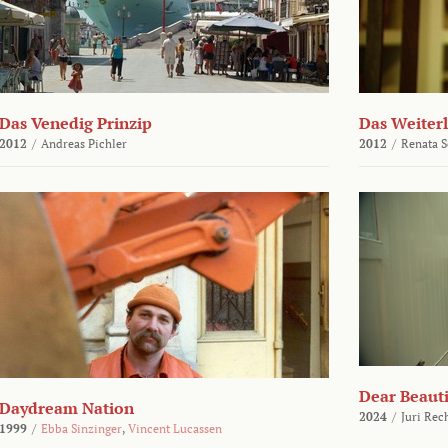
Das Venedig Prinzip
Das Weiter
2012
/
Andreas Pichler
2012
/
Renata 
Dear Beauti
Daydream Nation
2024
/
Juri Rec
1999
/
Ebba Sinzinger
,
Vincent Lucassen