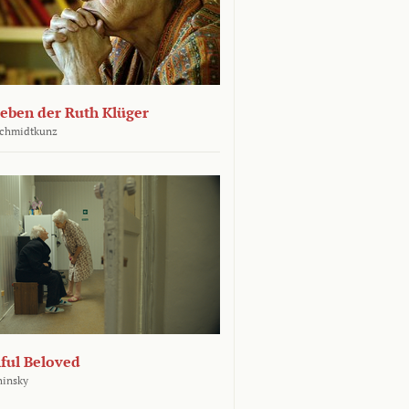
leben der Ruth Klüger
Schmidtkunz
ful Beloved
hinsky