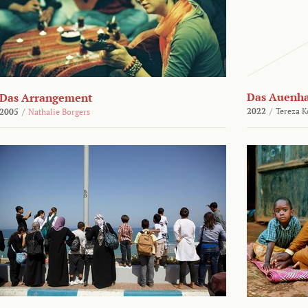
Das Auenh
Das Arrangement
2022
/
Tereza K
2005
/
Nathalie Borgers