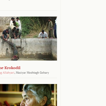
he Krokodil
g Allahyari
,
Maziyar Moshtagh Gohary