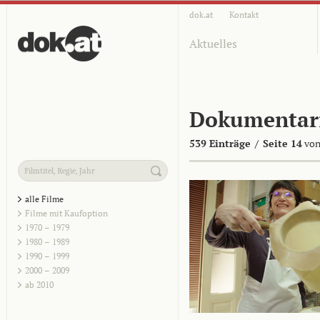
dok.at
Kontakt
Aktuelles
Dokumentar
539 Einträge
/
Seite 14
von
alle Filme
Filme mit Kaufoption
1970 – 1979
1980 – 1989
1990 – 1999
2000 – 2009
ab 2010