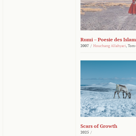
Rumi – Poesie des Islam
2007
/
Houchang Allahyari
,
Tom-
Scars of Growth
2025
/