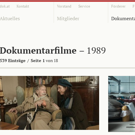
dok.at
Kontakt
Vorstand
Service
Förderer
F
Aktuelles
Mitglieder
Dokumenta
Dokumentarfilme
– 1989
539 Einträge
/
Seite 1
von 18