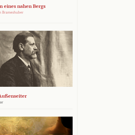
 eines nahen Bergs
an Brameshuber
Außenseiter
ar