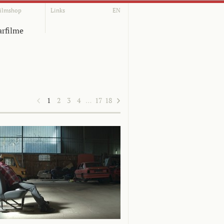
ilmshop
Links
EN
rfilme
1
2
3
4
…
17
18