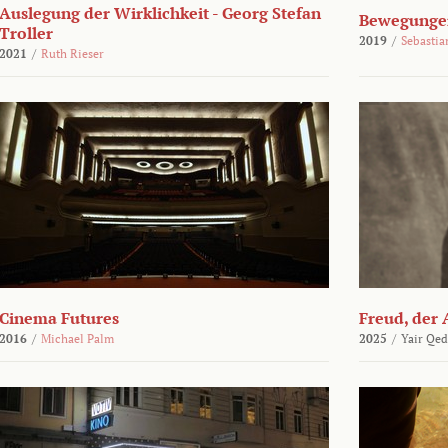
Auslegung der Wirklichkeit - Georg Stefan
Bewegungen
Troller
2019
/
Sebasti
2021
/
Ruth Rieser
Cinema Futures
Freud, der 
2016
/
Michael Palm
2025
/
Yair Qed