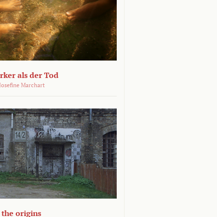
ärker als der Tod
 Josefine Marchart
the origins