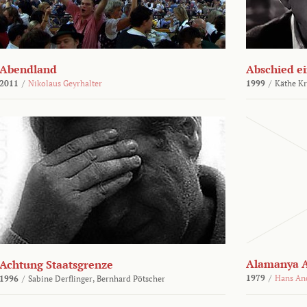
Abendland
Abschied ei
2011
/
Nikolaus Geyrhalter
1999
/
Käthe Kr
Alamanya A
Achtung Staatsgrenze
1979
/
Hans An
1996
/
Sabine Derflinger,
Bernhard Pötscher