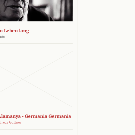
n Leben lang
atz
lamanya - Germania Germania
dreas Guttner