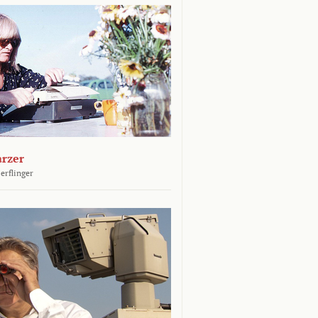
arzer
erflinger