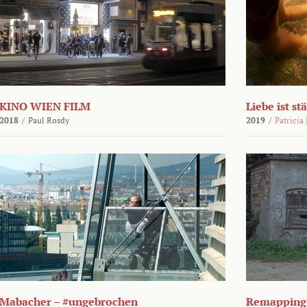
KINO WIEN FILM
Liebe ist st
2018
/
Paul Rosdy
2019
/
Patricia
Mabacher – #ungebrochen
Remapping 