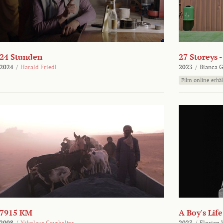
24 Stunden
27 Storeys 
2024
/
Harald Friedl
2023
/
Bianca G
Film online erhäl
7915 KM
A Boy's Life
2008
/
Nikolaus Geyrhalter
2023
/
Florian 