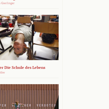
 Gierlinger
r Die Schule des Lebens
ttler