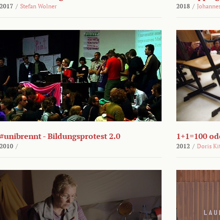
2017
/
Stefan Wolner
2018
/
Johannes
#unibrennt - Bildungsprotest 2.0
1+1=100 ode
2010
/
2012
/
Doris Ki