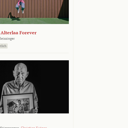
- Alterlaa Forever
leissinger
tlich
Weigensamer,
Christian Krönes