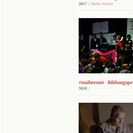
2017
/
Stefan Wolner
#unibrennt - Bildungspr
2010
/