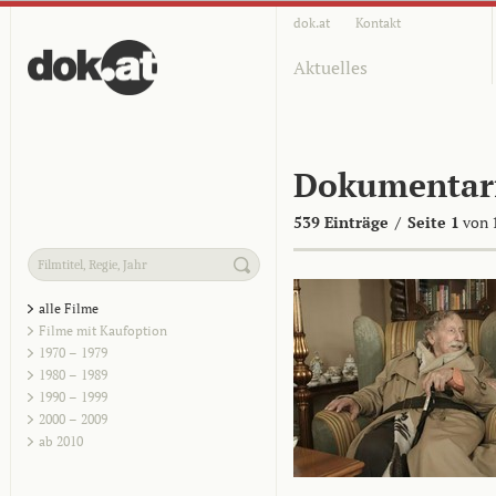
dok.at
Kontakt
Aktuelles
Dokumentar
539 Einträge
/
Seite 1
von 
alle Filme
Filme mit Kaufoption
1970 – 1979
1980 – 1989
1990 – 1999
2000 – 2009
ab 2010