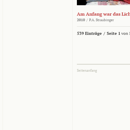
Am Anfang war das Lic
2010
/
P.A. Straubinger
539 Einträge
/
Seite 1
von 
Seitenanfang