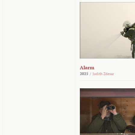
Alarm
2025
/
Judith Zdesar