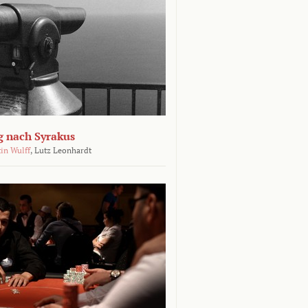
g nach Syrakus
in Wulff
,
Lutz Leonhardt