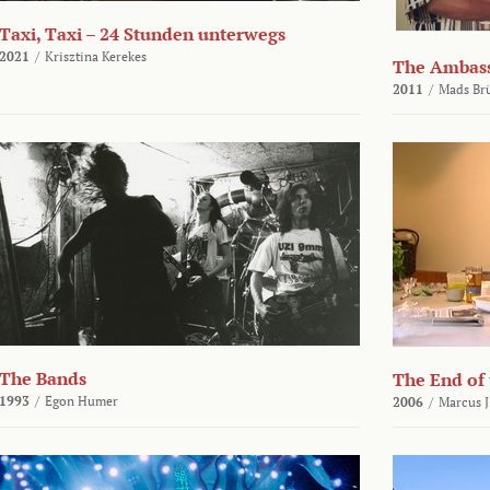
Taxi, Taxi – 24 Stunden unterwegs
2021
/
Krisztina Kerekes
The Ambas
2011
/
Mads Br
The Bands
The End of
1993
/
Egon Humer
2006
/
Marcus J