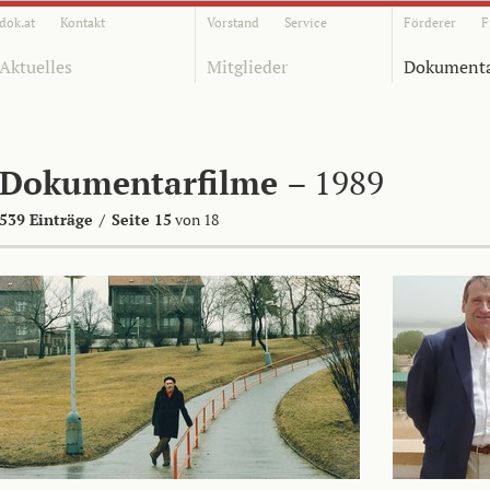
dok.at
Kontakt
Vorstand
Service
Förderer
F
Aktuelles
Mitglieder
Dokumenta
Dokumentarfilme
– 1989
539 Einträge
/
Seite 15
von 18