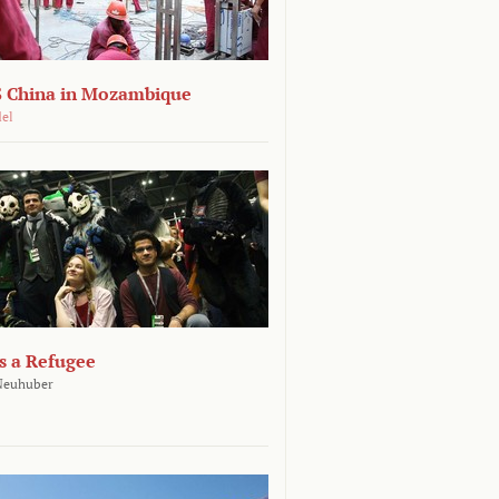
 China in Mozambique
del
s a Refugee
 Neuhuber