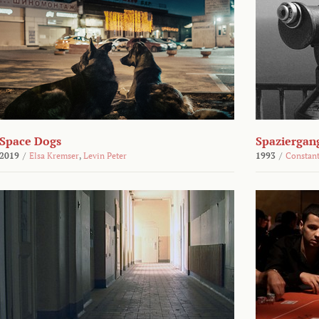
Space Dogs
Spaziergan
2019
/
Elsa Kremser
,
Levin Peter
1993
/
Constant