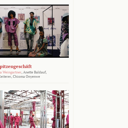
Spitzengeschäft
a Weingartner
,
Anette Baldauf,
eiterer,
Chioma Onyenwe