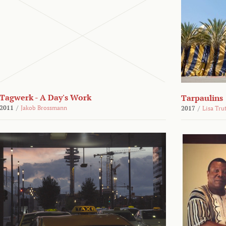
Tagwerk - A Day's Work
Tarpaulins
2011
/
Jakob Brossmann
2017
/
Lisa Tru