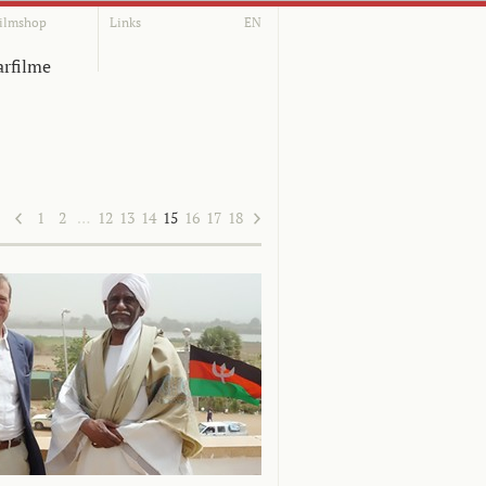
ilmshop
Links
EN
rfilme
1
2
…
12
13
14
15
16
17
18