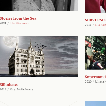
Stories from the Sea
SUBVERSES
2021
/
Jola Wieczorek
2011
/
Ella Rai
Superman i
2020
/
Juliana
Sühnhaus
2016
/
Maya McKechneay