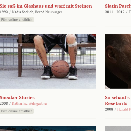
Sie saß im Glashaus und warf mit Steinen
Slatin Pasc
1992
/
Nadja Seelich,
Bernd Neuburger
2011 - 2012
/
T
Film online erhältlich
Sneaker Stories
So schaut's
Resetarits
2008
/
Katharina Weingartner
2008
/
Harald F
Film online erhältlich