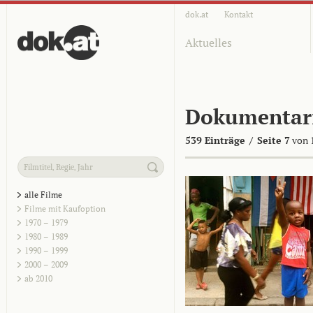
dok.at
Kontakt
Aktuelles
Dokumentar
539 Einträge
/
Seite 7
von 
alle Filme
Filme mit Kaufoption
1970 – 1979
1980 – 1989
1990 – 1999
2000 – 2009
ab 2010