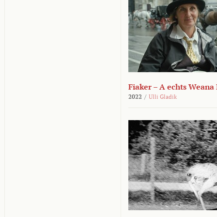
Fiaker – A echts Weana
2022
/
Ulli Gladik