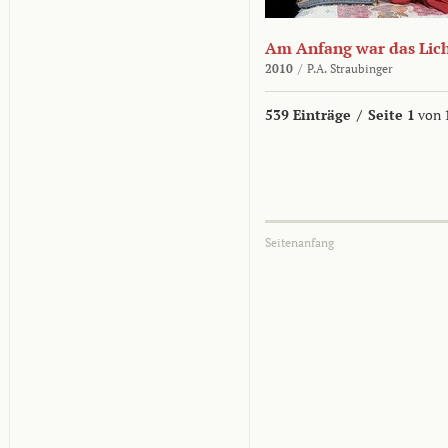
Am Anfang war das Lic
2010
/
P.A. Straubinger
539 Einträge
/
Seite 1
von 
Seitenanfang