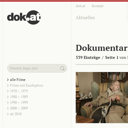
dok.at
Kontakt
Aktuelles
Dokumentar
539 Einträge
/
Seite 1
von 
alle Filme
Filme mit Kaufoption
1970 – 1979
1980 – 1989
1990 – 1999
2000 – 2009
ab 2010