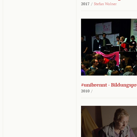
2017
/
Stefan Wolner
#unibrennt - Bildungspr
2010
/