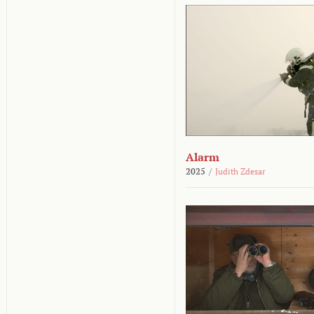
Alarm
2025
/
Judith Zdesar