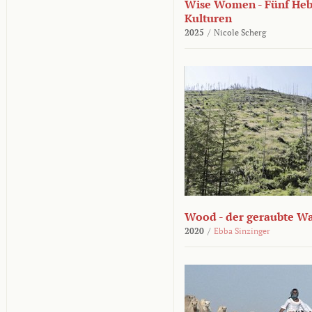
Wise Women - Fünf He
Kulturen
2025
/
Nicole Scherg
Wood - der geraubte W
2020
/
Ebba Sinzinger