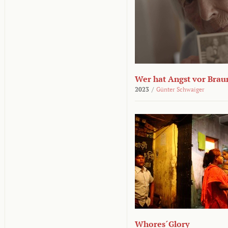
Wer hat Angst vor Brau
2023
/
Günter Schwaiger
Whores´Glory