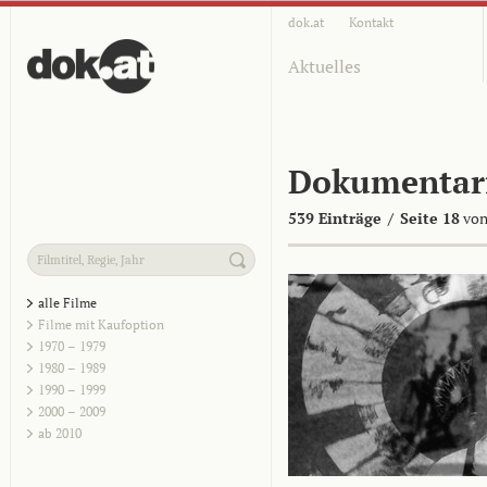
dok.at
Kontakt
Aktuelles
Dokumentar
539 Einträge
/
Seite 18
von
alle Filme
Filme mit Kaufoption
1970 – 1979
1980 – 1989
1990 – 1999
2000 – 2009
ab 2010