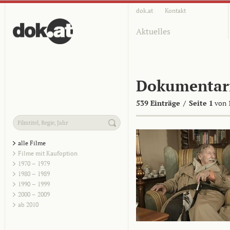
dok.at
Kontakt
Aktuelles
Dokumentar
539 Einträge
/
Seite 1
von 
alle Filme
Filme mit Kaufoption
1970 – 1979
1980 – 1989
1990 – 1999
2000 – 2009
ab 2010