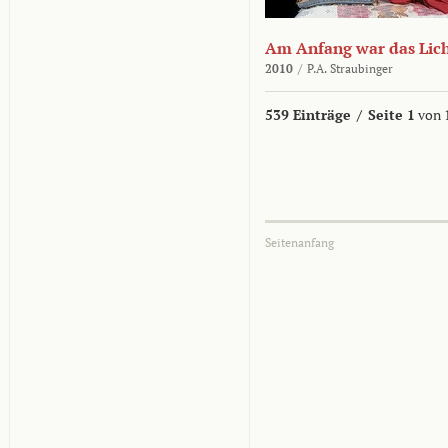
Am Anfang war das Lic
2010
/
P.A. Straubinger
539 Einträge
/
Seite 1
von 
Seitenanfang