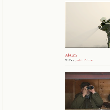
Alarm
2025
/
Judith Zdesar