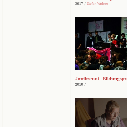
2017
/
Stefan Wolner
#unibrennt - Bildungspr
2010
/