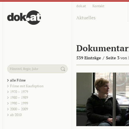
dok.at
Kontakt
Aktuelles
Dokumentar
539 Einträge
/
Seite 3
von 
alle Filme
Filme mit Kaufoption
1970 – 1979
1980 – 1989
1990 – 1999
2000 – 2009
ab 2010