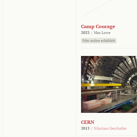
Camp Courage
2023
/
Max Lowe
Film online erhältlich
CERN
2013
/
Nikolaus Geyrhalter