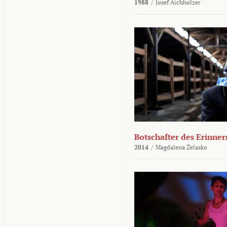
1988
/
Josef Aichholzer
Botschafter des Erinner
2014
/
Magdalena Żelasko