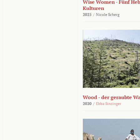
Wise Women - Fünf He
Kulturen
2025
/
Nicole Scherg
Wood - der geraubte W
2020
/
Ebba Sinzinger