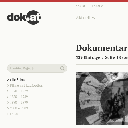
dok.at
Kontakt
Aktuelles
Dokumentar
539 Einträge
/
Seite 18
von
alle Filme
Filme mit Kaufoption
1970 – 1979
1980 – 1989
1990 – 1999
2000 – 2009
ab 2010