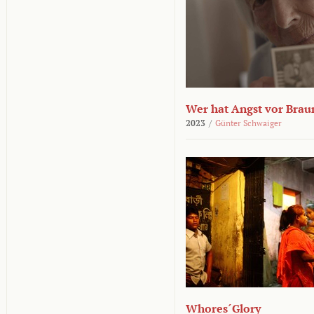
Wer hat Angst vor Brau
2023
/
Günter Schwaiger
Whores´Glory